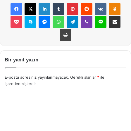
Facebook
X
LinkedIn
Tumblr
Pinterest
Reddit
VKontakte
Odnok
Pocket
Skype
Messenger
WhatsApp
Telegram
Viber
Line
E-Posta ile payla
Yazdır
Bir yanıt yazın
E-posta adresiniz yayınlanmayacak.
Gerekli alanlar
*
ile
işaretlenmişlerdir
Y
o
r
u
m