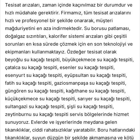
Tesisat arızaları, zaman içinde kaçınılmaz bir durumdur ve
hızlı müdahale gerektirir. Firmamız, tüm tesisat arızalarını
hızlı ve profesyonel bir şekilde onararak, müşteri
mağduriyetini en aza indirmektedir. Su borusu patlaması,
doğalgaz sızıntıları, kalorifer sistemi arızaları gibi çeşitli
sorunları en kısa sürede çözmek için en son teknolojiyi ve
ekipmanları kullanmaktayız.
Özdeğer tesisat
olarak
beyoğlu su kaçağı tespiti
,
büyükçekmece su kaçağı tespiti
,
çatalca su kaçağı tespiti
,
esenler su kaçağı tespiti
,
esenyurt su kaçağı tespiti
,
eyüpsultan su kaçağı tespiti
,
fatih su kaçağı tespiti
,
gaziosmanpaşa su kaçağı tespiti
,
güngören su kaçağı tespiti
,
kağıthane su kaçağı tespiti
,
küçükçekmece su kaçağı tespiti
,
sarıyer su kaçağı tespiti
,
sultangazi su kaçağı tespiti
,
şişli su kaçağı tespiti
,
zeytinburnu su kaçağı tespiti
servis bölgelerinde hizmet
sunuyoruz. Evlerde ve işyerlerinde meydana gelen
tıkanıklıklar, ciddi rahatsızlıklar yaratabilir. Boru hatlarındaki
tıkanıklıklar, suyun düzgün bir şekilde akmamasına ve kötü