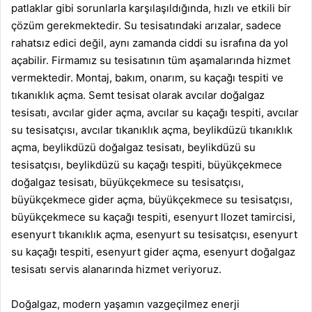
patlaklar gibi sorunlarla karşılaşıldığında, hızlı ve etkili bir
çözüm gerekmektedir. Su tesisatındaki arızalar, sadece
rahatsız edici değil, aynı zamanda ciddi su israfına da yol
açabilir. Firmamız su tesisatının tüm aşamalarında hizmet
vermektedir. Montaj, bakım, onarım, su kaçağı tespiti ve
tıkanıklık açma.
Semt tesisat
olarak
avcılar doğalgaz
tesisatı
,
avcılar gider açma
,
avcılar su kaçağı tespiti
,
avcılar
su tesisatçısı
,
avcılar tıkanıklık açma
,
beylikdüzü tıkanıklık
açma
,
beylikdüzü doğalgaz tesisatı
,
beylikdüzü su
tesisatçısı
,
beylikdüzü su kaçağı tespiti
,
büyükçekmece
doğalgaz tesisatı
,
büyükçekmece su tesisatçısı
,
büyükçekmece gider açma
,
büyükçekmece su tesisatçısı
,
büyükçekmece su kaçağı tespiti
,
esenyurt llozet tamircisi
,
esenyurt tıkanıklık açma
,
esenyurt su tesisatçısı
,
esenyurt
su kaçağı tespiti
,
esenyurt gider açma
,
esenyurt doğalgaz
tesisatı
servis alanarında hizmet veriyoruz.
Doğalgaz, modern yaşamın vazgeçilmez enerji