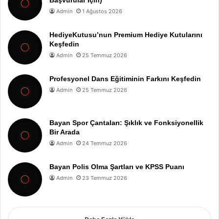
Başvurular İçin)
Admin
1 Ağustos 2026
HediyeKutusu’nun Premium Hediye Kutularını
Keşfedin
Admin
25 Temmuz 2026
Profesyonel Dans Eğitiminin Farkını Keşfedin
Admin
25 Temmuz 2026
Bayan Spor Çantaları: Şıklık ve Fonksiyonellik
Bir Arada
Admin
24 Temmuz 2026
Bayan Polis Olma Şartları ve KPSS Puanı
Admin
23 Temmuz 2026