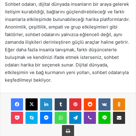
Sohbet odaları, dijital dünyada insanların bir araya gelerek
iletişim kurabildiği, bağlarını güçlendirebileceği ve farklı
insanlarla etkileşimde bulunabileceği harika platformlardır.
Anonimlik, çeşitlilik, empati ve grup etkileşimleri gibi
faktörler, sohbet odalarını yalnızca eğlenceli değil, aynı
zamanda ilişkileri derinleştiren güçlü araçlar haline getirir.
Eğer daha fazla insanla tanışmak, farklı düşüncelerle
buluşmak ve kendinizi ifade etmek isterseniz, sohbet
odaları harika bir seçenek sunar. Dijital dünyada,
etkileşimin ve bağ kurmanın yeni yolları, sohbet odalarıyla
keşfedilmeyi bekliyor.
Facebook
X
LinkedIn
Tumblr
Pinterest
Reddit
VKontakte
Odnok
Pocket
Skype
Messenger
WhatsApp
Telegram
Viber
Line
E-Posta ile payla
Yazdır