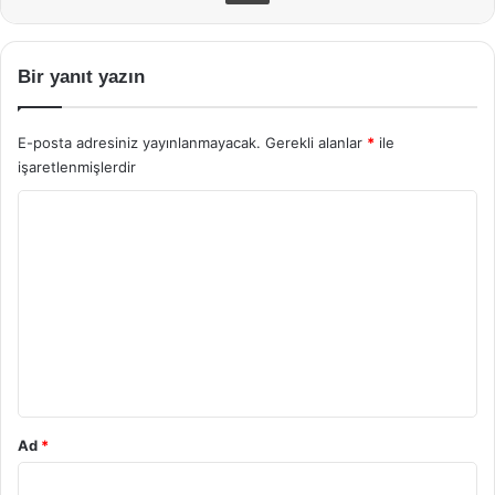
Bir yanıt yazın
E-posta adresiniz yayınlanmayacak.
Gerekli alanlar
*
ile
işaretlenmişlerdir
Y
o
r
u
m
*
Ad
*