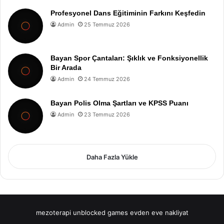
Profesyonel Dans Eğitiminin Farkını Keşfedin
Admin
25 Temmuz 2026
Bayan Spor Çantaları: Şıklık ve Fonksiyonellik
Bir Arada
Admin
24 Temmuz 2026
Bayan Polis Olma Şartları ve KPSS Puanı
Admin
23 Temmuz 2026
Daha Fazla Yükle
mezoterapi
unblocked games
evden eve nakliyat