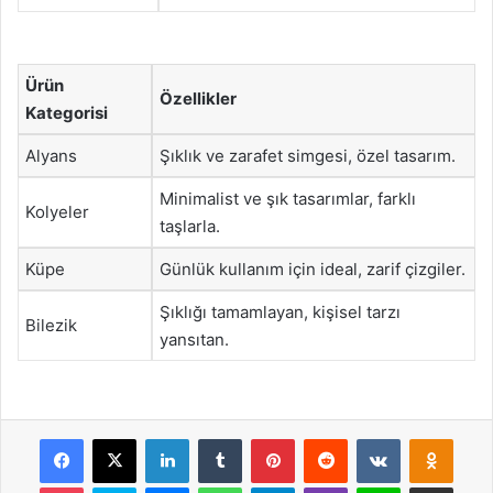
Ürün
Özellikler
Kategorisi
Alyans
Şıklık ve zarafet simgesi, özel tasarım.
Minimalist ve şık tasarımlar, farklı
Kolyeler
taşlarla.
Küpe
Günlük kullanım için ideal, zarif çizgiler.
Şıklığı tamamlayan, kişisel tarzı
Bilezik
yansıtan.
Facebook
X
LinkedIn
Tumblr
Pinterest
Reddit
VKontakte
Odnok
Pocket
Skype
Messenger
WhatsApp
Telegram
Viber
Line
E-Posta ile payla