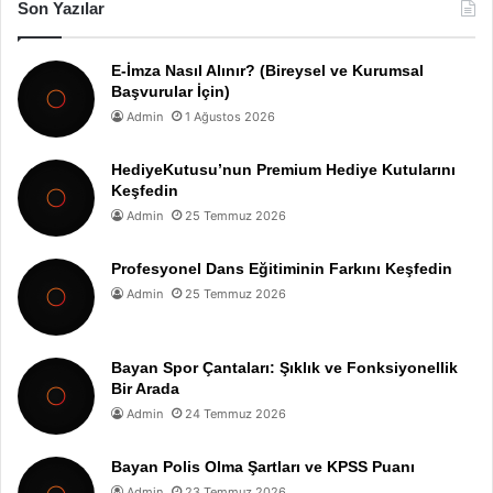
Son Yazılar
E-İmza Nasıl Alınır? (Bireysel ve Kurumsal
Başvurular İçin)
Admin
1 Ağustos 2026
HediyeKutusu’nun Premium Hediye Kutularını
Keşfedin
Admin
25 Temmuz 2026
Profesyonel Dans Eğitiminin Farkını Keşfedin
Admin
25 Temmuz 2026
Bayan Spor Çantaları: Şıklık ve Fonksiyonellik
Bir Arada
Admin
24 Temmuz 2026
Bayan Polis Olma Şartları ve KPSS Puanı
Admin
23 Temmuz 2026