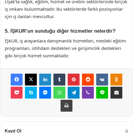
Uşak’ta sağlık, eğitim, hizmet ve üretim sektörlerinde birçok
iş imkanı bulunmaktadır. Bu sektörlerde farklı pozisyonlar
için iş ilanları mevcuttur.
5. İŞKUR’un sunduğu diğer hizmetler nelerdir?
İŞKUR, iş arayanlara danışmanlık hizmetleri, mesleki eğitim
programları, istihdam destekleri ve girişimcilik destekleri
gibi birçok hizmet sunmaktadır.
Facebook
X
LinkedIn
Tumblr
Pinterest
Reddit
VKontakte
Odnok
Pocket
Skype
Messenger
WhatsApp
Telegram
Viber
Line
E-Posta ile payla
Yazdır
Kayıt Ol