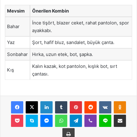
Mevsim
Önerilen Kombin
İnce tişört, blazer ceket, rahat pantolon, spor
Bahar
ayakkabı.
Yaz
Şort, hafif bluz, sandalet, büyük çanta.
Sonbahar
Hırka, uzun etek, bot, şapka.
Kalın kazak, kot pantolon, kışlık bot, sırt
Kış
çantası.
Facebook
X
LinkedIn
Tumblr
Pinterest
Reddit
VKontakte
Odnok
Pocket
Skype
Messenger
WhatsApp
Telegram
Viber
Line
E-Posta ile payla
Yazdır