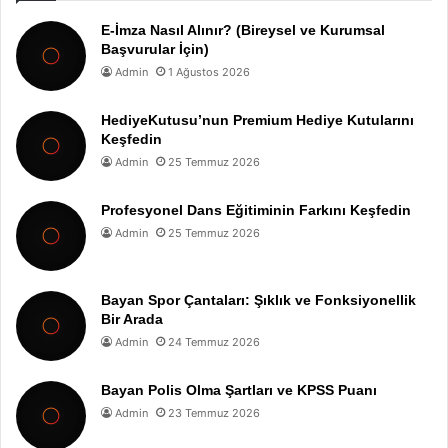
E-İmza Nasıl Alınır? (Bireysel ve Kurumsal
Başvurular İçin)
Admin
1 Ağustos 2026
HediyeKutusu’nun Premium Hediye Kutularını
Keşfedin
Admin
25 Temmuz 2026
Profesyonel Dans Eğitiminin Farkını Keşfedin
Admin
25 Temmuz 2026
Bayan Spor Çantaları: Şıklık ve Fonksiyonellik
Bir Arada
Admin
24 Temmuz 2026
Bayan Polis Olma Şartları ve KPSS Puanı
Admin
23 Temmuz 2026