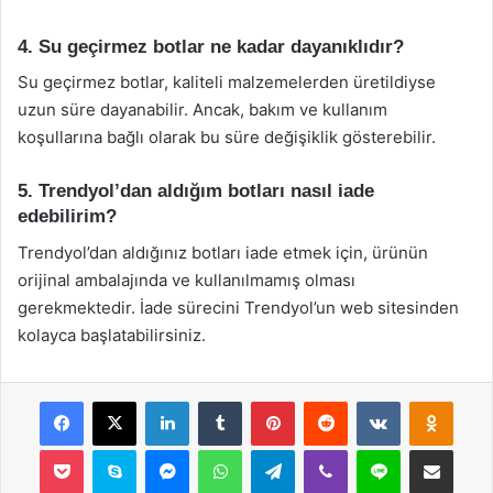
4. Su geçirmez botlar ne kadar dayanıklıdır?
Su geçirmez botlar, kaliteli malzemelerden üretildiyse
uzun süre dayanabilir. Ancak, bakım ve kullanım
koşullarına bağlı olarak bu süre değişiklik gösterebilir.
5. Trendyol’dan aldığım botları nasıl iade
edebilirim?
Trendyol’dan aldığınız botları iade etmek için, ürünün
orijinal ambalajında ve kullanılmamış olması
gerekmektedir. İade sürecini Trendyol’un web sitesinden
kolayca başlatabilirsiniz.
Facebook
X
LinkedIn
Tumblr
Pinterest
Reddit
VKontakte
Odnok
Pocket
Skype
Messenger
WhatsApp
Telegram
Viber
Line
E-Posta ile payla