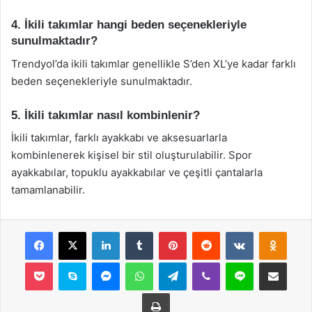
4. İkili takımlar hangi beden seçenekleriyle
sunulmaktadır?
Trendyol’da ikili takımlar genellikle S’den XL’ye kadar farklı
beden seçenekleriyle sunulmaktadır.
5. İkili takımlar nasıl kombinlenir?
İkili takımlar, farklı ayakkabı ve aksesuarlarla
kombinlenerek kişisel bir stil oluşturulabilir. Spor
ayakkabılar, topuklu ayakkabılar ve çeşitli çantalarla
tamamlanabilir.
Facebook
X
LinkedIn
Tumblr
Pinterest
Reddit
VKontakte
Odnok
Pocket
Skype
Messenger
WhatsApp
Telegram
Viber
Line
E-Posta ile payla
Yazdır