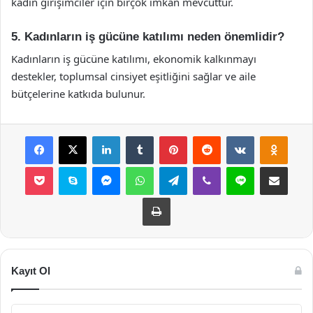
kadın girişimciler için birçok imkan mevcuttur.
5. Kadınların iş gücüne katılımı neden önemlidir?
Kadınların iş gücüne katılımı, ekonomik kalkınmayı
destekler, toplumsal cinsiyet eşitliğini sağlar ve aile
bütçelerine katkıda bulunur.
Facebook
X
LinkedIn
Tumblr
Pinterest
Reddit
VKontakte
Odnok
Pocket
Skype
Messenger
WhatsApp
Telegram
Viber
Line
E-Posta ile payla
Yazdır
Kayıt Ol