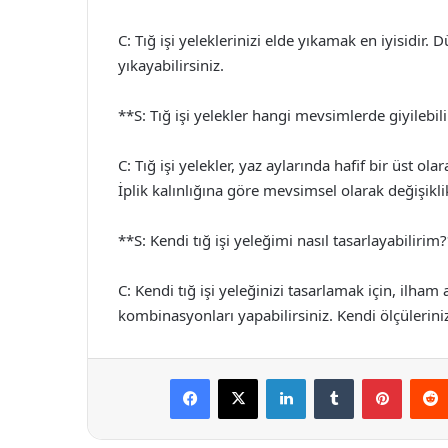
C: Tığ işi yeleklerinizi elde yıkamak en iyisidir. 
yıkayabilirsiniz.
**S: Tığ işi yelekler hangi mevsimlerde giyilebil
C: Tığ işi yelekler, yaz aylarında hafif bir üst ola
İplik kalınlığına göre mevsimsel olarak değişiklik
**S: Kendi tığ işi yeleğimi nasıl tasarlayabilirim
C: Kendi tığ işi yeleğinizi tasarlamak için, ilham
kombinasyonları yapabilirsiniz. Kendi ölçüleriniz
Facebook
X
LinkedIn
Tumblr
Pintere