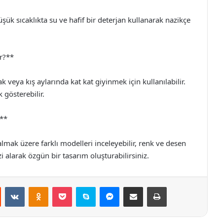
Düşük sıcaklıkta su ve hafif bir deterjan kullanarak nazikçe
ir?**
rak veya kış aylarında kat kat giyinmek için kullanılabilir.
 gösterebilir.
?**
 almak üzere farklı modelleri inceleyebilir, renk ve desen
i alarak özgün bir tasarım oluşturabilirsiniz.
st
Reddit
VKontakte
Odnoklassniki
Pocket
Skype
Messenger
E-Posta ile paylaş
Yazdır