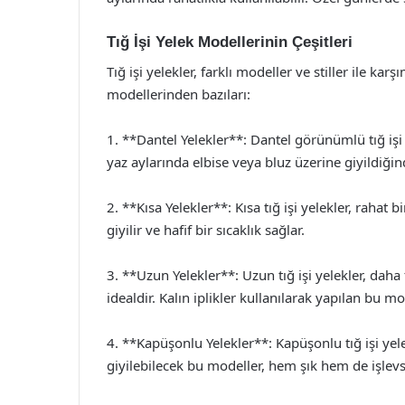
Tığ İşi Yelek Modellerinin Çeşitleri
Tığ işi yelekler, farklı modeller ve stiller ile kar
modellerinden bazıları:
1. **Dantel Yelekler**: Dantel görünümlü tığ işi 
yaz aylarında elbise veya bluz üzerine giyildiği
2. **Kısa Yelekler**: Kısa tığ işi yelekler, rahat
giyilir ve hafif bir sıcaklık sağlar.
3. **Uzun Yelekler**: Uzun tığ işi yelekler, daha 
idealdir. Kalın iplikler kullanılarak yapılan bu m
4. **Kapüşonlu Yelekler**: Kapüşonlu tığ işi ye
giyilebilecek bu modeller, hem şık hem de işlevsel