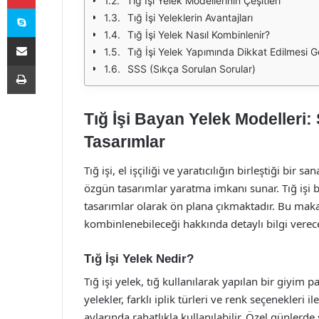
Tığ İşi Yelek Modellerinin Çeşitleri
Skype
Tığ İşi Yeleklerin Avantajları
Tığ İşi Yelek Nasıl Kombinlenir?
E-Posta ile paylaş
Tığ İşi Yelek Yapımında Dikkat Edilmesi G
Yazdır
SSS (Sıkça Sorulan Sorular)
Tığ İşi Bayan Yelek Modelleri:
Tasarımlar
Tığ işi, el işçiliği ve yaratıcılığın birleştiği bir 
özgün tasarımlar yaratma imkanı sunar. Tığ işi b
tasarımlar olarak ön plana çıkmaktadır. Bu makalede
kombinlenebileceği hakkında detaylı bilgi verec
Tığ İşi Yelek Nedir?
Tığ işi yelek, tığ kullanılarak yapılan bir giyim p
yelekler, farklı iplik türleri ve renk seçenekleri i
aylarında rahatlıkla kullanılabilir. Özel günlerde