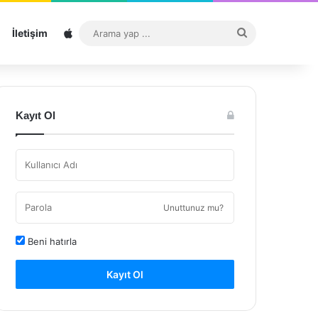
Sitemap
Arama
İletişim
yap
...
Kayıt Ol
Unuttunuz mu?
Beni hatırla
Kayıt Ol