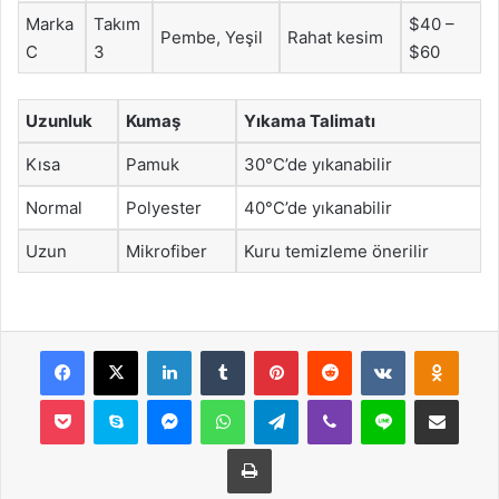
Marka
Takım
$40 –
Pembe, Yeşil
Rahat kesim
C
3
$60
Uzunluk
Kumaş
Yıkama Talimatı
Kısa
Pamuk
30°C’de yıkanabilir
Normal
Polyester
40°C’de yıkanabilir
Uzun
Mikrofiber
Kuru temizleme önerilir
Facebook
X
LinkedIn
Tumblr
Pinterest
Reddit
VKontakte
Odnok
Pocket
Skype
Messenger
WhatsApp
Telegram
Viber
Line
E-Posta ile payla
Yazdır