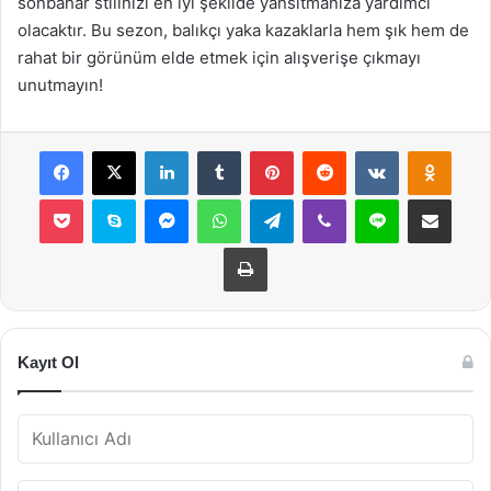
sonbahar stilinizi en iyi şekilde yansıtmanıza yardımcı
olacaktır. Bu sezon, balıkçı yaka kazaklarla hem şık hem de
rahat bir görünüm elde etmek için alışverişe çıkmayı
unutmayın!
Facebook
X
LinkedIn
Tumblr
Pinterest
Reddit
VKontakte
Odnok
Pocket
Skype
Messenger
WhatsApp
Telegram
Viber
Line
E-Posta ile payla
Yazdır
Kayıt Ol