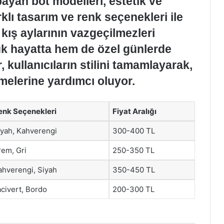
bayan bot modelleri, estetik ve
klı tasarım ve renk seçenekleri ile
 kış aylarının vazgeçilmezleri
ük hayatta hem de özel günlerde
, kullanıcıların stilini tamamlayarak,
melerine yardımcı oluyor.
enk Seçenekleri
Fiyat Aralığı
iyah, Kahverengi
300-400 TL
rem, Gri
250-350 TL
ahverengi, Siyah
350-450 TL
acivert, Bordo
200-300 TL