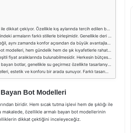
le kullanıcıların beğenisini kazanıyor. Farklı renk ve desen seçenekleri sayesinde her tarza uyum sağlıyorlar. Modaya uygun tasarımları sayesinde, günlük hayatta ya da özel günlerde rahatlıkla kullanılabiliyorlar.
 bir görünümden uzaklaşıyor. Özellikle gençler arasında popüler olan bu tasarımlar, özgünlük arayanlar için mükemmel bir seçenek oluşturuyor. Arma detayları, botların şıklığını artırarak, kullanıcıların tarzını ön plana çıkarıyor.
 süreli kullanımlarda bile ayakların yorgun hissetmemesini sağlıyor. Kış aylarının zorlu hava koşullarında ayakları sıcak tutan bu botlar, kaymaz tabanları sayesinde güvenli bir yürüyüş imkanı sunuyor.
lenerek, her ortamda şıklığı yakalamak mümkün. Özellikle kış aylarında kat kat giyinmenin yaygın olduğu bu mevsimde, armalı botlar, hem stil hem de işlevsellik açısından mükemmel bir tamamlayıcı olarak öne çıkıyor.
alar, kaliteyi de göz önünde bulundurarak, kullanıcıların beklentilerini karşılamaya çalışıyor. Bu sayede, hem şık hem de uygun fiyatlı bir bot bulmak mümkün hale geliyor.
inlerde güvenle kullanılabiliyor. Bunun yanı sıra, düzenli bakım yapıldığında uzun ömürlü olma özellikleri sayesinde, kullanıcıların uzun süreli bir yatırım yapmasına olanak sağlıyor.
ının vazgeçilmezleri arasında yer alıyor. Hem günlük hayatta hem de özel günlerde tercih edilebilecek bu modeller, kullanıcıların stilini tamamlayarak, özgüvenli bir görünüm elde etmelerine yardımcı oluyor.
ı Bayan Bot Modelleri
rından biridir. Hem sıcak tutma işlevi hem de şıklığı ile
u makalede, özellikle armalı bayan bot modellerinin
iklerin dikkat çektiğini inceleyeceğiz.