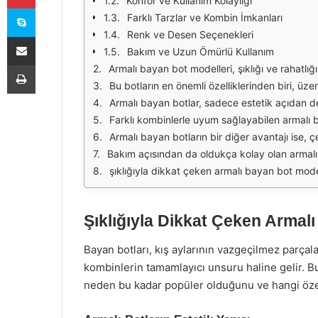
Konfor ve Kullanım Kolaylığı
Skype
Farklı Tarzlar ve Kombin İmkanları
Renk ve Desen Seçenekleri
E-Posta ile paylaş
Bakım ve Uzun Ömürlü Kullanım
Yazdır
Armalı bayan bot modelleri, şıklığı ve rahatlığı ile dikkat çekiyor. Özellikle kış aylarında tercih edilen bu botlar, hem sıcak tutma özellikleri hem de estetik görünüşleri i
Bu botların en önemli özelliklerinden biri, üzerindeki armaların farklı stillerle birleşimidir. Genellikle deri veya süet malzemeden üretilen armalı botlar, bu armalar sayesinde sıradan
Armalı bayan botlar, sadece estetik açıdan değil, aynı zamanda konfor açısından da büyük avantajlar sunuyor. İç yapılarındaki yumuşak astar ve rahat tabanlar, uzun
Farklı kombinlerle uyum sağlayabilen armalı bot modelleri, hem gündelik hem de şık kıyafetlerle rahatlıkla kullanılabiliyor. Skinny jeanler, etekler veya elbiselerle kombin
Armalı bayan botların bir diğer avantajı ise, çeşitli fiyat aralıklarında bulunabilmesidir. Herkesin bütçesine uygun seçenekler sunan mark
Bakım açısından da oldukça kolay olan armalı bayan botlar, genellikle su geçirmez özellikte tasarlanıyor. Bu sayede, kışın yağmur ve karla kaplı zem
şıklığıyla dikkat çeken armalı bayan bot modelleri, estetik ve konforu bir arada sunuyor. Farklı tasarım ve renk seçenekleri ile her tarza hitap eden bu botlar, kış aylar
Şıklığıyla Dikkat Çeken Armal
Bayan botları, kış aylarının vazgeçilmez parçala
kombinlerin tamamlayıcı unsuru haline gelir. B
neden bu kadar popüler olduğunu ve hangi özell