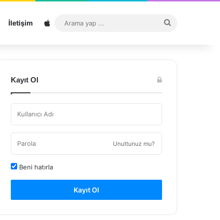
Sitemap
Arama
İletişim
yap
...
Kayıt Ol
Unuttunuz mu?
Beni hatırla
Kayıt Ol