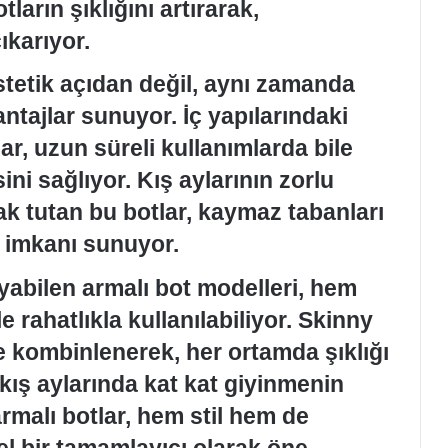
ların şıklığını artırarak,
ıkarıyor.
stetik açıdan değil, aynı zamanda
tajlar sunuyor. İç yapılarındaki
r, uzun süreli kullanımlarda bile
i sağlıyor. Kış aylarının zorlu
ak tutan bu botlar, kaymaz tabanları
 imkanı sunuyor.
yabilen armalı bot modelleri, hem
e rahatlıkla kullanılabiliyor. Skinny
le kombinlenerek, her ortamda şıklığı
ış aylarında kat kat giyinmenin
malı botlar, hem stil hem de
l bir tamamlayıcı olarak öne