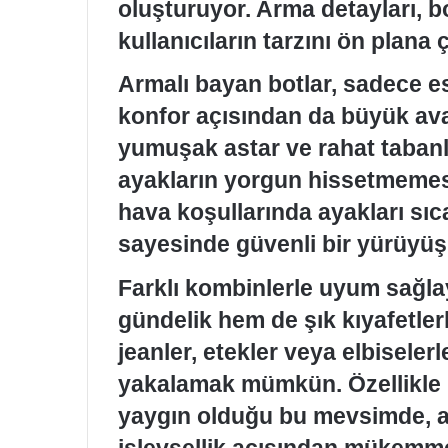
oluşturuyor. Arma detayları, bot
kullanıcıların tarzını ön plana ç
Armalı bayan botlar, sadece e
konfor açısından da büyük avan
yumuşak astar ve rahat tabanla
ayakların yorgun hissetmemesin
hava koşullarında ayakları sıc
sayesinde güvenli bir yürüyüş
Farklı kombinlerle uyum sağla
gündelik hem de şık kıyafetlerl
jeanler, etekler veya elbiseler
yakalamak mümkün. Özellikle k
yaygın olduğu bu mevsimde, ar
işlevsellik açısından mükemme