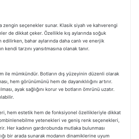
a zengin seçenekler sunar. Klasik siyah ve kahverengi
enler de dikkat çeker. Özellikle kış aylarında soğuk
h edilirken, bahar aylarında daha canlı ve enerjik
ın kendi tarzını yansıtmasına olanak tanır.
m ile mümkündür. Botların dış yüzeyinin düzenli olarak
sı, hem görünümünü hem de dayanıklılığını artırır.
ılması, ayak sağlığını korur ve botların ömrünü uzatır.
labilir.
eri, hem estetik hem de fonksiyonel özellikleriyle dikkat
a kombinlenebilme yetenekleri ve geniş renk seçenekleri,
tirir. Her kadının gardırobunda mutlaka bulunması
lığı bir arada sunarak modanın dinamiklerine uyum