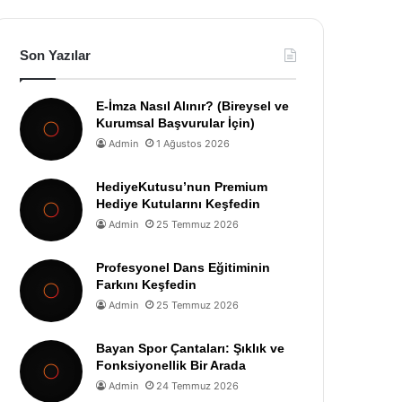
Son Yazılar
E-İmza Nasıl Alınır? (Bireysel ve
Kurumsal Başvurular İçin)
Admin
1 Ağustos 2026
HediyeKutusu’nun Premium
Hediye Kutularını Keşfedin
Admin
25 Temmuz 2026
Profesyonel Dans Eğitiminin
Farkını Keşfedin
Admin
25 Temmuz 2026
Bayan Spor Çantaları: Şıklık ve
Fonksiyonellik Bir Arada
Admin
24 Temmuz 2026