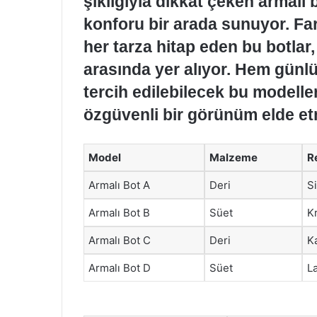
şıklığıyla dikkat çeken armalı 
konforu bir arada sunuyor. Far
her tarza hitap eden bu botlar,
arasında yer alıyor. Hem günl
tercih edilebilecek bu modeller
özgüvenli bir görünüm elde et
Model
Malzeme
R
Armalı Bot A
Deri
S
Armalı Bot B
Süet
K
Armalı Bot C
Deri
K
Armalı Bot D
Süet
L