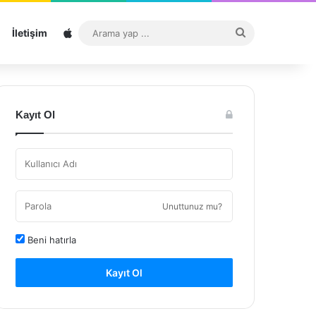
Sitemap
Arama
İletişim
yap
...
Kayıt Ol
Unuttunuz mu?
Beni hatırla
Kayıt Ol