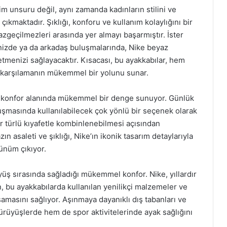
m unsuru değil, aynı zamanda kadınların stilini ve
 çıkmaktadır. Şıklığı, konforu ve kullanım kolaylığını bir
zgeçilmezleri arasında yer almayı başarmıştır. İster
rinizde ya da arkadaş buluşmalarında, Nike beyaz
etmenizi sağlayacaktır. Kısacası, bu ayakkabılar, hem
karşılamanın mükemmel bir yolunu sunar.
e konfor alanında mükemmel bir denge sunuyor. Günlük
şmasında kullanılabilecek çok yönlü bir seçenek olarak
er türlü kıyafetle kombinlenebilmesi açısından
zın asaleti ve şıklığı, Nike’ın ikonik tasarım detaylarıyla
rünüm çıkıyor.
üyüş sırasında sağladığı mükemmel konfor. Nike, yıllardır
, bu ayakkabılarda kullanılan yenilikçi malzemeler ve
aşamasını sağlıyor. Aşınmaya dayanıklı dış tabanları ve
rüyüşlerde hem de spor aktivitelerinde ayak sağlığını