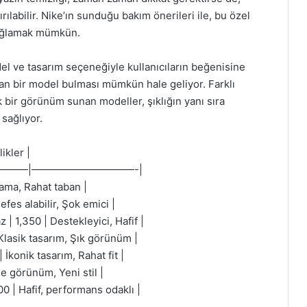
ırılabilir. Nike’ın sunduğu bakım önerileri ile, bu özel
sağlamak mümkün.
el ve tasarım seçeneğiyle kullanıcıların beğenisine
tan bir model bulması mümkün hale geliyor. Farklı
k bir görünüm sunan modeller, şıklığın yanı sıra
 sağlıyor.
ikler |
————|——————————-|
klama, Rahat taban |
efes alabilir, Şok emici |
 | 1,350 | Destekleyici, Hafif |
 Klasik tasarım, Şık görünüm |
 İkonik tasarım, Rahat fit |
ge görünüm, Yeni stil |
00 | Hafif, performans odaklı |