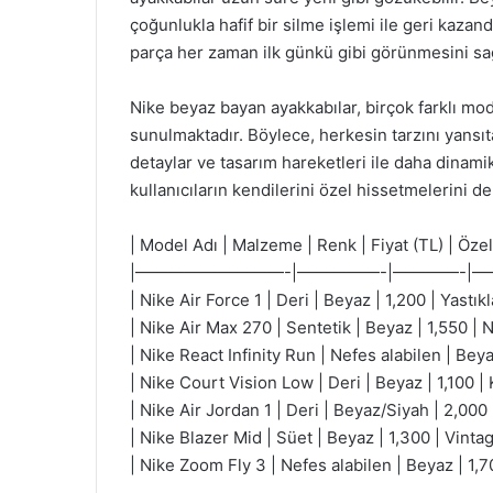
çoğunlukla hafif bir silme işlemi ile geri kazand
parça her zaman ilk günkü gibi görünmesini 
Nike beyaz bayan ayakkabılar, birçok farklı mod
sunulmaktadır. Böylece, herkesin tarzını yansı
detaylar ve tasarım hareketleri ile daha dinami
kullanıcıların kendilerini özel hissetmelerini de
| Model Adı | Malzeme | Renk | Fiyat (TL) | Özell
|—————————-|—————-|————-|
| Nike Air Force 1 | Deri | Beyaz | 1,200 | Yastı
| Nike Air Max 270 | Sentetik | Beyaz | 1,550 | N
| Nike React Infinity Run | Nefes alabilen | Beyaz
| Nike Court Vision Low | Deri | Beyaz | 1,100 |
| Nike Air Jordan 1 | Deri | Beyaz/Siyah | 2,000 |
| Nike Blazer Mid | Süet | Beyaz | 1,300 | Vinta
| Nike Zoom Fly 3 | Nefes alabilen | Beyaz | 1,7