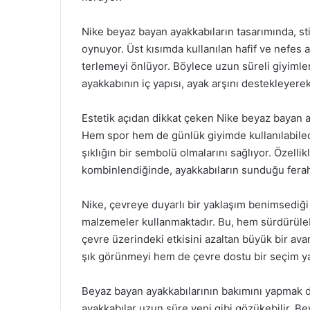
Nike beyaz bayan ayakkabıların tasarımında, stil
oynuyor. Üst kısımda kullanılan hafif ve nefes 
terlemeyi önlüyor. Böylece uzun süreli giyimlerd
ayakkabının iç yapısı, ayak arşını destekleyerek
Estetik açıdan dikkat çeken Nike beyaz bayan ay
Hem spor hem de günlük giyimde kullanılabilece
şıklığın bir sembolü olmalarını sağlıyor. Özellik
kombinlendiğinde, ayakkabıların sunduğu ferah
Nike, çevreye duyarlı bir yaklaşım benimsediğ
malzemeler kullanmaktadır. Bu, hem sürdürülebi
çevre üzerindeki etkisini azaltan büyük bir avan
şık görünmeyi hem de çevre dostu bir seçim ya
Beyaz bayan ayakkabılarının bakımını yapmak da
ayakkabılar uzun süre yeni gibi gözükebilir. Be