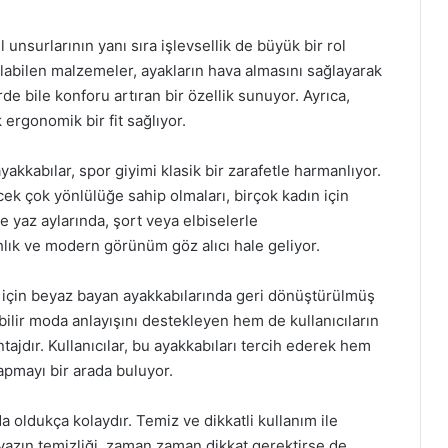
 unsurlarının yanı sıra işlevsellik de büyük bir rol
alabilen malzemeler, ayakların hava almasını sağlayarak
e bile konforu artıran bir özellik sunuyor. Ayrıca,
 ergonomik bir fit sağlıyor.
akkabılar, spor giyimi klasik bir zarafetle harmanlıyor.
k çok yönlülüğe sahip olmaları, birçok kadın için
le yaz aylarında, şort veya elbiselerle
lık ve modern görünüm göz alıcı hale geliyor.
i için beyaz bayan ayakkabılarında geri dönüştürülmüş
lir moda anlayışını destekleyen hem de kullanıcıların
tajdır. Kullanıcılar, bu ayakkabıları tercih ederek hem
pmayı bir arada buluyor.
 oldukça kolaydır. Temiz ve dikkatli kullanım ile
yazın temizliği, zaman zaman dikkat gerektirse de,