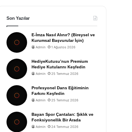
Son Yazılar
E-İmza Nasıl Alınır? (Bireysel ve
Kurumsal Başvurular İçin)
Admin
1 Ağustos 2026
HediyeKutusu’nun Premium
Hediye Kutularını Keşfedin
Admin
25 Temmuz 2026
Profesyonel Dans Eğitiminin
Farkını Keşfedin
Admin
25 Temmuz 2026
Bayan Spor Çantaları: Şıklık ve
Fonksiyonellik Bir Arada
Admin
24 Temmuz 2026