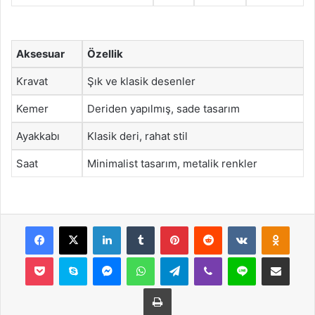
Aksesuar
Özellik
Kravat
Şık ve klasik desenler
Kemer
Deriden yapılmış, sade tasarım
Ayakkabı
Klasik deri, rahat stil
Saat
Minimalist tasarım, metalik renkler
Facebook
X
LinkedIn
Tumblr
Pinterest
Reddit
VKontakte
Odnok
Pocket
Skype
Messenger
WhatsApp
Telegram
Viber
Line
E-Posta ile payla
Yazdır