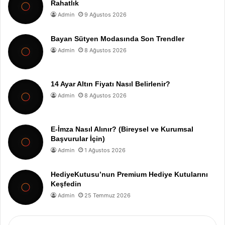
Rahatlık
Admin
9 Ağustos 2026
Bayan Sütyen Modasında Son Trendler
Admin
8 Ağustos 2026
14 Ayar Altın Fiyatı Nasıl Belirlenir?
Admin
8 Ağustos 2026
E-İmza Nasıl Alınır? (Bireysel ve Kurumsal
Başvurular İçin)
Admin
1 Ağustos 2026
HediyeKutusu’nun Premium Hediye Kutularını
Keşfedin
Admin
25 Temmuz 2026