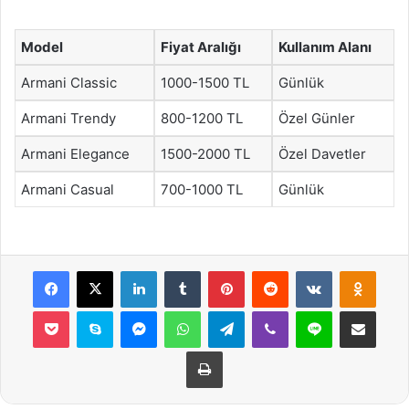
Model
Fiyat Aralığı
Kullanım Alanı
Armani Classic
1000-1500 TL
Günlük
Armani Trendy
800-1200 TL
Özel Günler
Armani Elegance
1500-2000 TL
Özel Davetler
Armani Casual
700-1000 TL
Günlük
Facebook
X
LinkedIn
Tumblr
Pinterest
Reddit
VKontakte
Odnok
Pocket
Skype
Messenger
WhatsApp
Telegram
Viber
Line
E-Posta ile payla
Yazdır