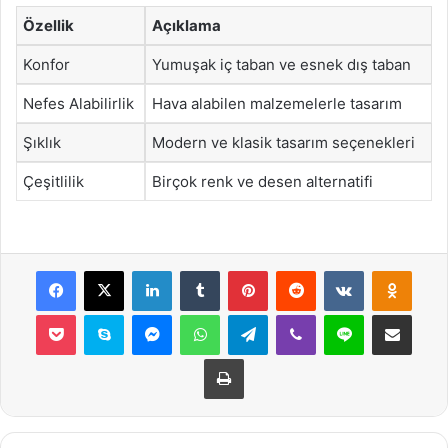
Özellik
Açıklama
Konfor
Yumuşak iç taban ve esnek dış taban
Nefes Alabilirlik
Hava alabilen malzemelerle tasarım
Şıklık
Modern ve klasik tasarım seçenekleri
Çeşitlilik
Birçok renk ve desen alternatifi
Facebook
X
LinkedIn
Tumblr
Pinterest
Reddit
VKontakte
Odnok
Pocket
Skype
Messenger
WhatsApp
Telegram
Viber
Line
E-Posta ile payla
Yazdır