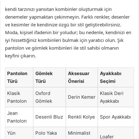
kendi tarzınızı yansıtan kombinler oluşturmak için
denemeler yapmaktan çekinmeyin. Farklı renkler, desenler
ve kesimler ile kendinize özgü bir stil geliştirebilirsiniz.
Moda, kişisel ifadenin bir yoludur; bu nedenle, kendinizi en
iyi hissettiğiniz kombinleri bulmak için yaratıcı olun. Şık
pantolon ve gömlek kombinleri ile stil sahibi olmanın
keyfini çıkarın.
Pantolon
Gömlek
Aksesuar
Ayakkabı
Türü
Türü
Önerisi
Seçimi
Klasik
Oxford
Klasik Deri
Derin Kemer
Pantolon
Gömlek
Ayakkabı
Jean
Desenli Bluz
Renkli Kolye
Spor Ayakkabı
Pantolon
Yün
Polo Yaka
Minimalist
Loafer