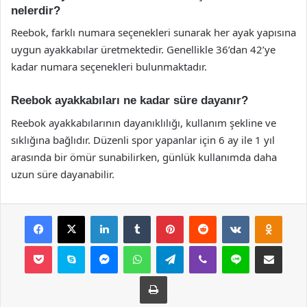
nelerdir?
Reebok, farklı numara seçenekleri sunarak her ayak yapısına
uygun ayakkabılar üretmektedir. Genellikle 36’dan 42’ye
kadar numara seçenekleri bulunmaktadır.
Reebok ayakkabıları ne kadar süre dayanır?
Reebok ayakkabılarının dayanıklılığı, kullanım şekline ve
sıklığına bağlıdır. Düzenli spor yapanlar için 6 ay ile 1 yıl
arasında bir ömür sunabilirken, günlük kullanımda daha
uzun süre dayanabilir.
Facebook
X
LinkedIn
Tumblr
Pinterest
Reddit
VKontakte
Odnok
Pocket
Skype
Messenger
WhatsApp
Telegram
Viber
Line
E-Posta ile payla
Yazdır