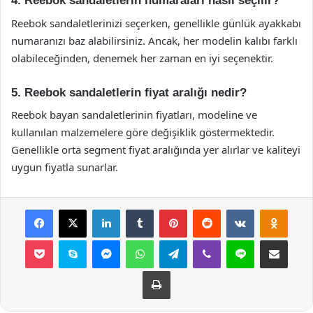
4. Reebok sandaletlerin numaraları nasıl seçilir?
Reebok sandaletlerinizi seçerken, genellikle günlük ayakkabı
numaranızı baz alabilirsiniz. Ancak, her modelin kalıbı farklı
olabileceğinden, denemek her zaman en iyi seçenektir.
5. Reebok sandaletlerin fiyat aralığı nedir?
Reebok bayan sandaletlerinin fiyatları, modeline ve
kullanılan malzemelere göre değişiklik göstermektedir.
Genellikle orta segment fiyat aralığında yer alırlar ve kaliteyi
uygun fiyatla sunarlar.
Facebook
X
LinkedIn
Tumblr
Pinterest
Reddit
VKontakte
Odnok
Pocket
Skype
Messenger
WhatsApp
Telegram
Viber
Line
E-Posta ile payla
Yazdır