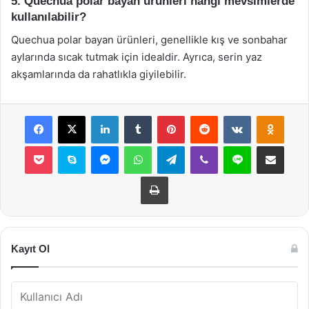
5. Quechua polar bayan ürünleri hangi mevsimlerde
kullanılabilir?
Quechua polar bayan ürünleri, genellikle kış ve sonbahar
aylarında sıcak tutmak için idealdir. Ayrıca, serin yaz
akşamlarında da rahatlıkla giyilebilir.
Facebook
X
LinkedIn
Tumblr
Pinterest
Reddit
VKontakte
Odnok
Pocket
Skype
Messenger
WhatsApp
Telegram
Viber
Line
E-Posta ile payla
Yazdır
Kayıt Ol