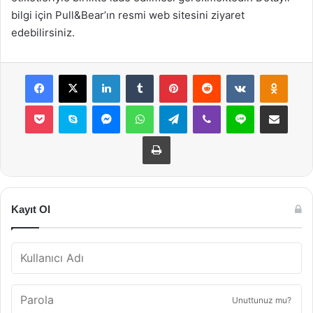
bilgi için Pull&Bear’ın resmi web sitesini ziyaret
edebilirsiniz.
Facebook
X
LinkedIn
Tumblr
Pinterest
Reddit
VKontakte
Odnok
Pocket
Skype
Messenger
WhatsApp
Telegram
Viber
Line
E-Posta ile payla
Yazdır
Kayıt Ol
Unuttunuz mu?