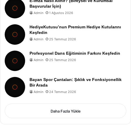
E-İmza Nasıl Alınır? (Bireysel ve Kurumsal
Başvurular İçin)
Admin
1 Ağustos 2026
HediyeKutusu’nun Premium Hediye Kutularını
Keşfedin
Admin
25 Temmuz 2026
Profesyonel Dans Eğitiminin Farkını Keşfedin
Admin
25 Temmuz 2026
Bayan Spor Çantaları: Şıklık ve Fonksiyonellik
Bir Arada
Admin
24 Temmuz 2026
Daha Fazla Yükle