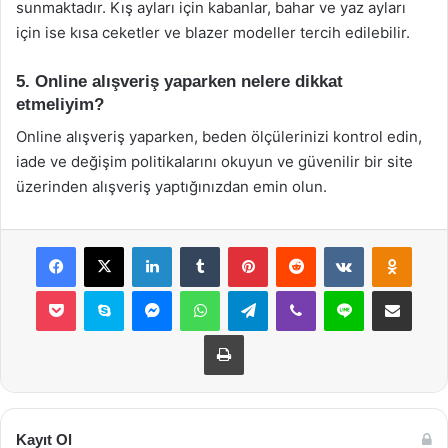
sunmaktadır. Kış ayları için kabanlar, bahar ve yaz ayları
için ise kısa ceketler ve blazer modeller tercih edilebilir.
5. Online alışveriş yaparken nelere dikkat
etmeliyim?
Online alışveriş yaparken, beden ölçülerinizi kontrol edin,
iade ve değişim politikalarını okuyun ve güvenilir bir site
üzerinden alışveriş yaptığınızdan emin olun.
Facebook
X
LinkedIn
Tumblr
Pinterest
Reddit
VKontakte
Odnok
Pocket
Skype
Messenger
WhatsApp
Telegram
Viber
Line
E-Posta ile payla
Yazdır
Kayıt Ol