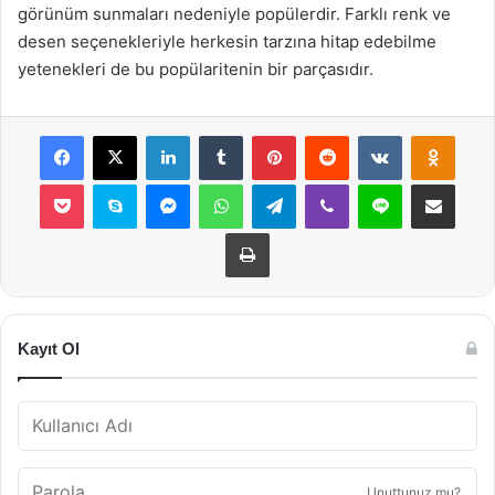
görünüm sunmaları nedeniyle popülerdir. Farklı renk ve
desen seçenekleriyle herkesin tarzına hitap edebilme
yetenekleri de bu popülaritenin bir parçasıdır.
Facebook
X
LinkedIn
Tumblr
Pinterest
Reddit
VKontakte
Odnok
Pocket
Skype
Messenger
WhatsApp
Telegram
Viber
Line
E-Posta ile payla
Yazdır
Kayıt Ol
Unuttunuz mu?