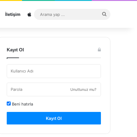
Sitemap
Arama
İletişim
yap
...
Kayıt Ol
Unuttunuz mu?
Beni hatırla
Kayıt Ol