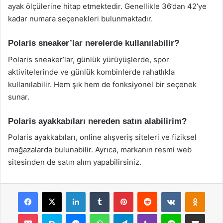
ayak ölçülerine hitap etmektedir. Genellikle 36’dan 42’ye
kadar numara seçenekleri bulunmaktadır.
Polaris sneaker’lar nerelerde kullanılabilir?
Polaris sneaker’lar, günlük yürüyüşlerde, spor
aktivitelerinde ve günlük kombinlerde rahatlıkla
kullanılabilir. Hem şık hem de fonksiyonel bir seçenek
sunar.
Polaris ayakkabıları nereden satın alabilirim?
Polaris ayakkabıları, online alışveriş siteleri ve fiziksel
mağazalarda bulunabilir. Ayrıca, markanın resmi web
sitesinden de satın alım yapabilirsiniz.
Facebook
X
LinkedIn
Tumblr
Pinterest
Reddit
VKontakte
Odnok
Pocket
Skype
Messenger
WhatsApp
Telegram
Viber
Line
E-Posta ile payla