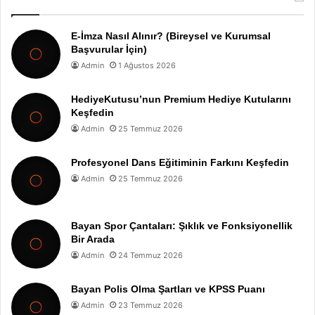
E-İmza Nasıl Alınır? (Bireysel ve Kurumsal
Başvurular İçin)
Admin
1 Ağustos 2026
HediyeKutusu’nun Premium Hediye Kutularını
Keşfedin
Admin
25 Temmuz 2026
Profesyonel Dans Eğitiminin Farkını Keşfedin
Admin
25 Temmuz 2026
Bayan Spor Çantaları: Şıklık ve Fonksiyonellik
Bir Arada
Admin
24 Temmuz 2026
Bayan Polis Olma Şartları ve KPSS Puanı
Admin
23 Temmuz 2026