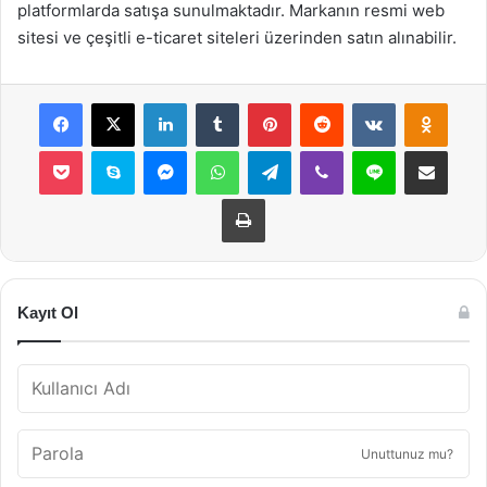
platformlarda satışa sunulmaktadır. Markanın resmi web
sitesi ve çeşitli e-ticaret siteleri üzerinden satın alınabilir.
Facebook
X
LinkedIn
Tumblr
Pinterest
Reddit
VKontakte
Odnok
Pocket
Skype
Messenger
WhatsApp
Telegram
Viber
Line
E-Posta ile payla
Yazdır
Kayıt Ol
Unuttunuz mu?