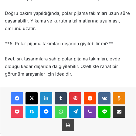
Doğru bakım yapıldığında, polar pijama takımları uzun süre
dayanabilir. Yıkama ve kurutma talimatlarına uyulması,
ömrünü uzatır.
**5. Polar pijama takımları dışarıda giyilebilir mi?**
Evet, şık tasarımlara sahip polar pijama takımları, evde
olduğu kadar dışarıda da giyilebilir. Özellikle rahat bir
görünüm arayanlar için idealdir.
Facebook
X
LinkedIn
Tumblr
Pinterest
Reddit
VKontakte
Odnok
Pocket
Skype
Messenger
WhatsApp
Telegram
Viber
Line
E-Posta ile payla
Yazdır