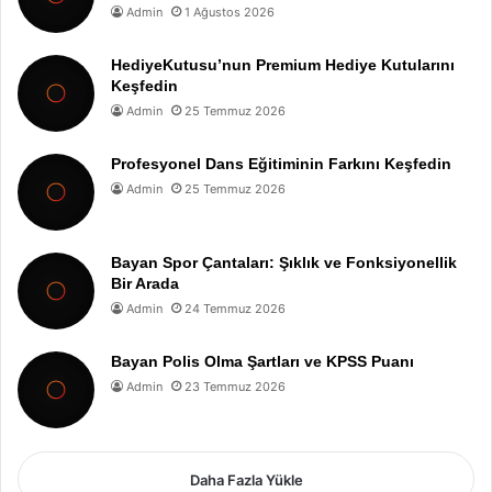
Admin
1 Ağustos 2026
HediyeKutusu’nun Premium Hediye Kutularını
Keşfedin
Admin
25 Temmuz 2026
Profesyonel Dans Eğitiminin Farkını Keşfedin
Admin
25 Temmuz 2026
Bayan Spor Çantaları: Şıklık ve Fonksiyonellik
Bir Arada
Admin
24 Temmuz 2026
Bayan Polis Olma Şartları ve KPSS Puanı
Admin
23 Temmuz 2026
Daha Fazla Yükle