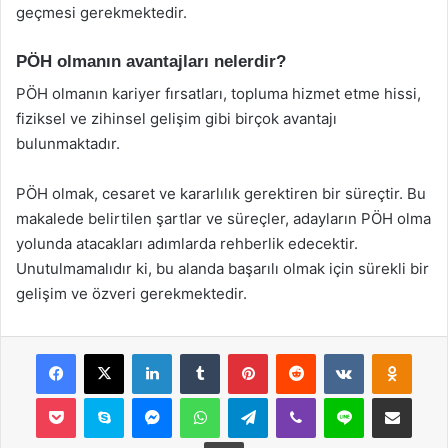
geçmesi gerekmektedir.
PÖH olmanın avantajları nelerdir?
PÖH olmanın kariyer fırsatları, topluma hizmet etme hissi,
fiziksel ve zihinsel gelişim gibi birçok avantajı
bulunmaktadır.
PÖH olmak, cesaret ve kararlılık gerektiren bir süreçtir. Bu
makalede belirtilen şartlar ve süreçler, adayların PÖH olma
yolunda atacakları adımlarda rehberlik edecektir.
Unutulmamalıdır ki, bu alanda başarılı olmak için sürekli bir
gelişim ve özveri gerekmektedir.
Facebook
X
LinkedIn
Tumblr
Pinterest
Reddit
VKontakte
Odnok
Pocket
Skype
Messenger
WhatsApp
Telegram
Viber
Line
E-Posta ile payla
Yazdır