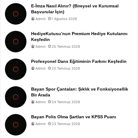
E-İmza Nasıl Alınır? (Bireysel ve Kurumsal
Başvurular İçin)
Admin
1 Ağustos 2026
HediyeKutusu’nun Premium Hediye Kutularını
Keşfedin
Admin
25 Temmuz 2026
Profesyonel Dans Eğitiminin Farkını Keşfedin
Admin
25 Temmuz 2026
Bayan Spor Çantaları: Şıklık ve Fonksiyonellik
Bir Arada
Admin
24 Temmuz 2026
Bayan Polis Olma Şartları ve KPSS Puanı
Admin
23 Temmuz 2026