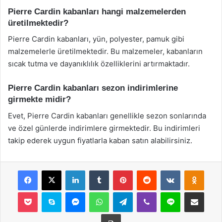
Pierre Cardin kabanları hangi malzemelerden
üretilmektedir?
Pierre Cardin kabanları, yün, polyester, pamuk gibi
malzemelerle üretilmektedir. Bu malzemeler, kabanların
sıcak tutma ve dayanıklılık özelliklerini artırmaktadır.
Pierre Cardin kabanları sezon indirimlerine
girmekte midir?
Evet, Pierre Cardin kabanları genellikle sezon sonlarında
ve özel günlerde indirimlere girmektedir. Bu indirimleri
takip ederek uygun fiyatlarla kaban satın alabilirsiniz.
Facebook
X
LinkedIn
Tumblr
Pinterest
Reddit
VKontakte
Odnok
Pocket
Skype
Messenger
WhatsApp
Telegram
Viber
Line
E-Posta ile payla
Yazdır