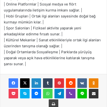
| Online Platformlar | Sosyal medya ve flört
uygulamalarında iletişim kurma imkanı sağlar. |
| Hobi Grupları | Ortak ilgi alanları sayesinde doğal bağ
kurmayı mümkün kılar. |
| Spor Salonları | Fiziksel aktivite yaparak yeni
arkadaşlıklar edinme fırsatı sunar. |
| Kültürel Mekanlar | Sanat etkinlikleriyle ortak ilgi alanları
üzerinden tanışma olanağı sağlar. |
| Doğal Ortamlarda Sosyalleşme | Parklarda yürüyüş
yaparak veya açık hava etkinliklerine katılarak tanışma
şansı sunar. |
Facebook
X
LinkedIn
Tumblr
Pinterest
Reddit
VKontakte
Odnok
Pocket
Skype
Messenger
WhatsApp
Telegram
Viber
Line
E-Posta ile payla
Yazdır