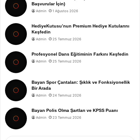
Başvurular İçin)
Admin
1 Ağustos 2026
HediyeKutusu’nun Premium Hediye Kutularını
Keşfedin
Admin
25 Temmuz 2026
Profesyonel Dans Eğitiminin Farkını Keşfedin
Admin
25 Temmuz 2026
Bayan Spor Çantaları: Şıklık ve Fonksiyonellik
Bir Arada
Admin
24 Temmuz 2026
Bayan Polis Olma Şartları ve KPSS Puanı
Admin
23 Temmuz 2026