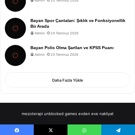
Admin
25 Temmuz 2026
Bayan Spor Çantaları: Şıklık ve Fonksiyonellik
Bir Arada
Admin
24 Temmuz 2026
Bayan Polis Olma Şartları ve KPSS Puanı
Admin
23 Temmuz 2026
Daha Fazla Yükle
mezoterapi
unblocked games
evden eve nakliyat