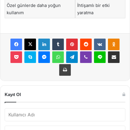
Özel günlerde daha yoğun
İhtişamlı bir etki
kullanım
yaratma
Facebook
X
LinkedIn
Tumblr
Pinterest
Reddit
VKontakte
Odnok
Pocket
Skype
Messenger
WhatsApp
Telegram
Viber
Line
E-Posta ile payla
Yazdır
Kayıt Ol