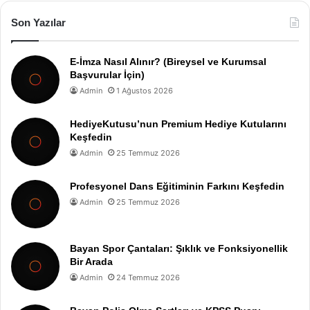
Son Yazılar
E-İmza Nasıl Alınır? (Bireysel ve Kurumsal
Başvurular İçin)
Admin
1 Ağustos 2026
HediyeKutusu’nun Premium Hediye Kutularını
Keşfedin
Admin
25 Temmuz 2026
Profesyonel Dans Eğitiminin Farkını Keşfedin
Admin
25 Temmuz 2026
Bayan Spor Çantaları: Şıklık ve Fonksiyonellik
Bir Arada
Admin
24 Temmuz 2026