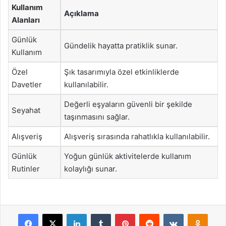
Kullanım
Açıklama
Alanları
Günlük
Gündelik hayatta pratiklik sunar.
Kullanım
Özel
Şık tasarımıyla özel etkinliklerde
Davetler
kullanılabilir.
Değerli eşyaların güvenli bir şekilde
Seyahat
taşınmasını sağlar.
Alışveriş
Alışveriş sırasında rahatlıkla kullanılabilir.
Günlük
Yoğun günlük aktivitelerde kullanım
Rutinler
kolaylığı sunar.
Facebook
X
LinkedIn
Tumblr
Pinterest
Reddit
VKontakte
Odnok