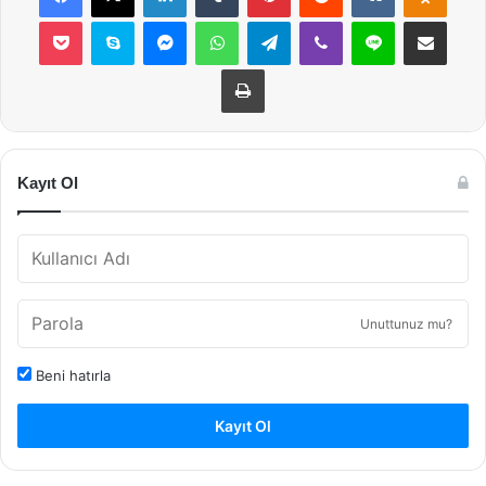
Pocket
Skype
Messenger
WhatsApp
Telegram
Viber
Line
E-Posta ile payla
Yazdır
Kayıt Ol
Unuttunuz mu?
Beni hatırla
Kayıt Ol