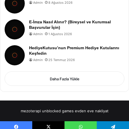
Admin
8 Ağustos 2026
E-İmza Nasıl Alınır? (Bireysel ve Kurumsal
Başvurular İçin)
Admin
1 Ağustos 2026
HediyeKutusu’nun Premium Hediye Kutularını
Keşfedin
Admin
25 Temmuz 2026
Daha Fazla Yükle
mezoterapi
unblocked games
evden eve nakliyat