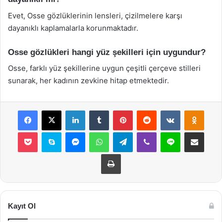
Evet, Osse gözlüklerinin lensleri, çizilmelere karşı
dayanıklı kaplamalarla korunmaktadır.
Osse gözlükleri hangi yüz şekilleri için uygundur?
Osse, farklı yüz şekillerine uygun çeşitli çerçeve stilleri
sunarak, her kadının zevkine hitap etmektedir.
Facebook
X
LinkedIn
Tumblr
Pinterest
Reddit
VKontakte
Odnok
Pocket
Skype
Messenger
WhatsApp
Telegram
Viber
Line
E-Posta ile payla
Yazdır
Kayıt Ol