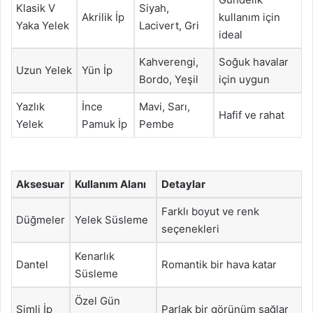
Klasik V
Siyah,
Akrilik İp
kullanım için
Yaka Yelek
Lacivert, Gri
ideal
Kahverengi,
Soğuk havalar
Uzun Yelek
Yün İp
Bordo, Yeşil
için uygun
Yazlık
İnce
Mavi, Sarı,
Hafif ve rahat
Yelek
Pamuk İp
Pembe
Aksesuar
Kullanım Alanı
Detaylar
Farklı boyut ve renk
Düğmeler
Yelek Süsleme
seçenekleri
Kenarlık
Dantel
Romantik bir hava katar
Süsleme
Özel Gün
Simli İp
Parlak bir görünüm sağlar