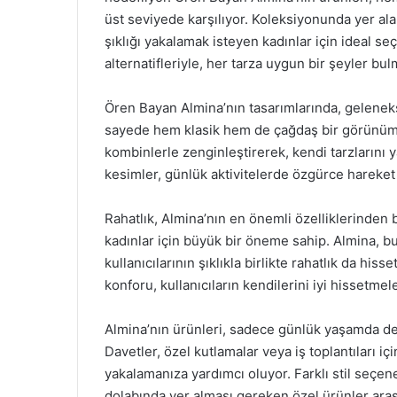
üst seviyede karşılıyor. Koleksiyonunda yer ala
şıklığı yakalamak isteyen kadınlar için ideal se
alternatifleriyle, her tarza uygun bir şeyler b
Ören Bayan Almina’nın tasarımlarında, geleneks
sayede hem klasik hem de çağdaş bir görünüm eld
kombinlerle zenginleştirerek, kendi tarzlarını 
kesimler, günlük aktivitelerde özgürce hareket
Rahatlık, Almina’nın en önemli özelliklerinden
kadınlar için büyük bir öneme sahip. Almina, bu
kullanıcılarının şıklıkla birlikte rahatlık da his
konforu, kullanıcıların kendilerini iyi hissetmele
Almina’nın ürünleri, sadece günlük yaşamda deği
Davetler, özel kutlamalar veya iş toplantıları i
yakalamanıza yardımcı oluyor. Farklı stil seçen
dolabında yer alması gereken özel ürünler arası