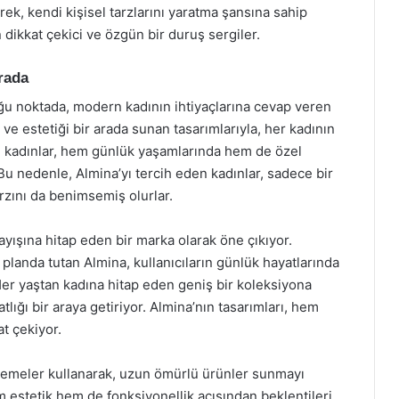
rerek, kendi kişisel tarzlarını yaratma şansına sahip
 dikkat çekici ve özgün bir duruş sergiler.
Arada
uğu noktada, modern kadının ihtiyaçlarına cevap veren
 ve estetiği bir arada sunan tasarımlarıyla, her kadının
le kadınlar, hem günlük yaşamlarında hem de özel
 Bu nedenle, Almina’yı tercih eden kadınlar, sadece bir
rzını da benimsemiş olurlar.
yışına hitap eden bir marka olarak öne çıkıyor.
landa tutan Almina, kullanıcıların günlük hayatlarında
Her yaştan kadına hitap eden geniş bir koleksiyona
tlığı bir araya getiriyor. Almina’nın tasarımları, hem
at çekiyor.
alzemeler kullanarak, uzun ömürlü ürünler sunmayı
m estetik hem de fonksiyonellik açısından beklentileri