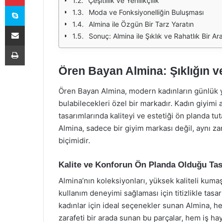
Çeşitlilik ve Yenilikçilik
Skype
Moda ve Fonksiyonelliğin Buluşması
Almina ile Özgün Bir Tarz Yaratın
E-Posta ile paylaş
Sonuç: Almina ile Şıklık ve Rahatlık Bir A
Yazdır
Ören Bayan Almina: Şıklığın v
Ören Bayan Almina, modern kadınların günlük y
bulabilecekleri özel bir markadır. Kadın giyimi
tasarımlarında kaliteyi ve estetiği ön planda tu
Almina, sadece bir giyim markası değil, aynı zam
biçimidir.
Kalite ve Konforun Ön Planda Olduğu Tas
Almina’nın koleksiyonları, yüksek kaliteli kumaşl
kullanım deneyimi sağlaması için titizlikle tasa
kadınlar için ideal seçenekler sunan Almina, he
zarafeti bir arada sunan bu parçalar, hem iş ha