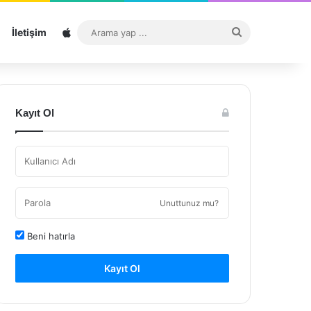
Sitemap
Arama
İletişim
yap
...
Kayıt Ol
Unuttunuz mu?
Beni hatırla
Kayıt Ol