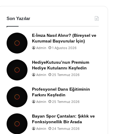
Son Yazılar
E-İmza Nasıl Alınır? (Bireysel ve
Kurumsal Başvurular İçin)
Admin
1 Ağustos 2026
HediyeKutusu’nun Premium
Hediye Kutularını Keşfedin
Admin
25 Temmuz 2026
Profesyonel Dans Eğitiminin
Farkını Keşfedin
Admin
25 Temmuz 2026
Bayan Spor Çantaları: Şıklık ve
Fonksiyonellik Bir Arada
Admin
24 Temmuz 2026