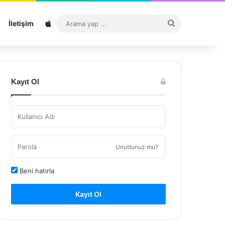
Sitemap
Arama
İletişim
yap
...
Kayıt Ol
Unuttunuz mu?
Beni hatırla
Kayıt Ol