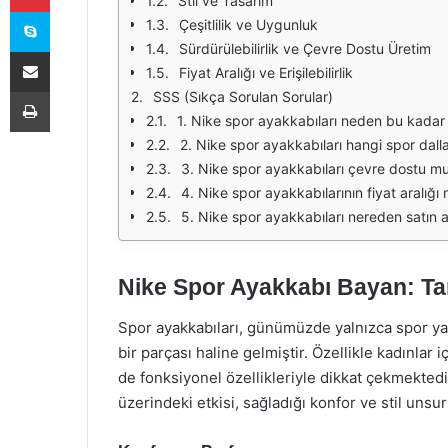
Stil ve Tasarım
Skype
Çeşitlilik ve Uygunluk
Sürdürülebilirlik ve Çevre Dostu Üretim
E-Posta ile paylaş
Fiyat Aralığı ve Erişilebilirlik
Yazdır
SSS (Sıkça Sorulan Sorular)
1. Nike spor ayakkabıları neden bu kadar
2. Nike spor ayakkabıları hangi spor dall
3. Nike spor ayakkabıları çevre dostu m
4. Nike spor ayakkabılarının fiyat aralığı 
5. Nike spor ayakkabıları nereden satın al
Nike Spor Ayakkabı Bayan: T
Spor ayakkabıları, günümüzde yalnızca spor ya
bir parçası haline gelmiştir. Özellikle kadınlar
de fonksiyonel özellikleriyle dikkat çekmektedi
üzerindeki etkisi, sağladığı konfor ve stil unsur