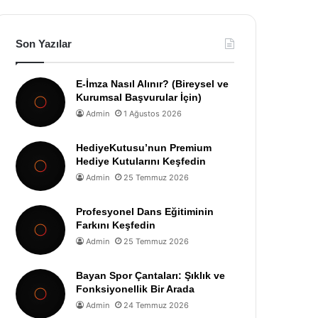
Son Yazılar
E-İmza Nasıl Alınır? (Bireysel ve
Kurumsal Başvurular İçin)
Admin
1 Ağustos 2026
HediyeKutusu’nun Premium
Hediye Kutularını Keşfedin
Admin
25 Temmuz 2026
Profesyonel Dans Eğitiminin
Farkını Keşfedin
Admin
25 Temmuz 2026
Bayan Spor Çantaları: Şıklık ve
Fonksiyonellik Bir Arada
Admin
24 Temmuz 2026