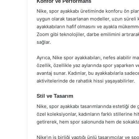
Konfor ve Performans
Nike, spor ayakkabı üretiminde konforu ön pland
uygun olarak tasarlanan modeller, uzun süreli ku
ayakkabıların hafif olmasını ve ayakla mükemme
Zoom gibi teknolojiler, darbe emilimini artıra
sağlar.
Ayrıca, Nike spor ayakkabıları, nefes alabilir m
özellik, özellikle yaz aylarında spor yaparken
avantaj sunar. Kadınlar, bu ayakkabılarla sade
aktivitelerinde de rahatlık hissi yaşayabilirler.
Stil ve Tasarım
Nike, spor ayakkabı tasarımlarında estetiği d
özel koleksiyonlar, kadınların farklı stillerine hi
getirerek, hem spor salonunda hem de sokakta 
Nike’ın iş birliği yaptığı ünlü tasarımcılar ve s