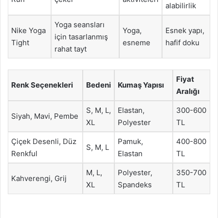
alabilirlik
Yoga seansları
Nike Yoga
Yoga,
Esnek yapı,
için tasarlanmış
Tight
esneme
hafif doku
rahat tayt
Fiyat
Renk Seçenekleri
Bedeni
Kumaş Yapısı
Aralığı
S, M, L,
Elastan,
300-600
Siyah, Mavi, Pembe
XL
Polyester
TL
Çiçek Desenli, Düz
Pamuk,
400-800
S, M, L
Renkful
Elastan
TL
M, L,
Polyester,
350-700
Kahverengi, Grij
XL
Spandeks
TL