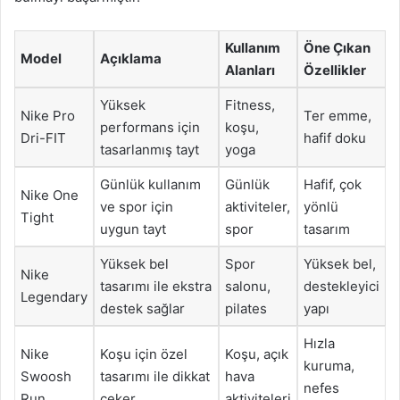
Kullanım
Öne Çıkan
Model
Açıklama
Alanları
Özellikler
Yüksek
Fitness,
Nike Pro
Ter emme,
performans için
koşu,
Dri-FIT
hafif doku
tasarlanmış tayt
yoga
Günlük kullanım
Günlük
Hafif, çok
Nike One
ve spor için
aktiviteler,
yönlü
Tight
uygun tayt
spor
tasarım
Yüksek bel
Spor
Yüksek bel,
Nike
tasarımı ile ekstra
salonu,
destekleyici
Legendary
destek sağlar
pilates
yapı
Hızla
Nike
Koşu için özel
Koşu, açık
kuruma,
Swoosh
tasarımı ile dikkat
hava
nefes
Run
çeker
aktiviteleri