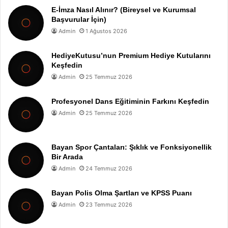
E-İmza Nasıl Alınır? (Bireysel ve Kurumsal
Başvurular İçin)
Admin
1 Ağustos 2026
HediyeKutusu’nun Premium Hediye Kutularını
Keşfedin
Admin
25 Temmuz 2026
Profesyonel Dans Eğitiminin Farkını Keşfedin
Admin
25 Temmuz 2026
Bayan Spor Çantaları: Şıklık ve Fonksiyonellik
Bir Arada
Admin
24 Temmuz 2026
Bayan Polis Olma Şartları ve KPSS Puanı
Admin
23 Temmuz 2026