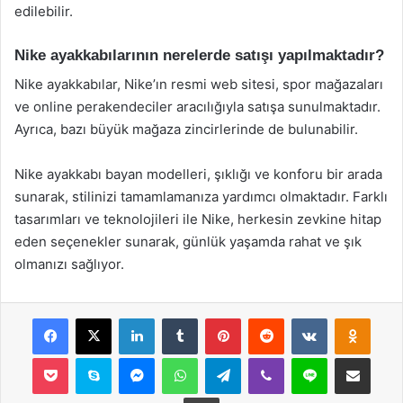
edilebilir.
Nike ayakkabılarının nerelerde satışı yapılmaktadır?
Nike ayakkabılar, Nike’ın resmi web sitesi, spor mağazaları
ve online perakendeciler aracılığıyla satışa sunulmaktadır.
Ayrıca, bazı büyük mağaza zincirlerinde de bulunabilir.
Nike ayakkabı bayan modelleri, şıklığı ve konforu bir arada
sunarak, stilinizi tamamlamanıza yardımcı olmaktadır. Farklı
tasarımları ve teknolojileri ile Nike, herkesin zevkine hitap
eden seçenekler sunarak, günlük yaşamda rahat ve şık
olmanızı sağlıyor.
Facebook
X
LinkedIn
Tumblr
Pinterest
Reddit
VKontakte
Odnok
Pocket
Skype
Messenger
WhatsApp
Telegram
Viber
Line
E-Posta ile payla
Yazdır