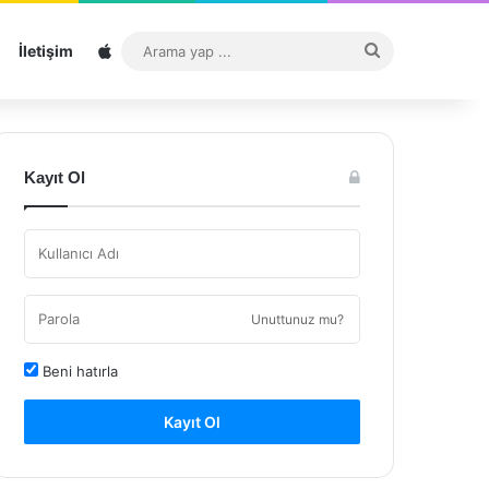
Sitemap
Arama
İletişim
yap
...
Kayıt Ol
Unuttunuz mu?
Beni hatırla
Kayıt Ol