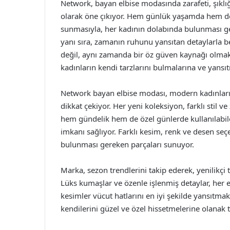
Network, bayan elbise modasında zarafeti, şıkl
olarak öne çıkıyor. Hem günlük yaşamda hem de 
sunmasıyla, her kadının dolabında bulunması ge
yanı sıra, zamanın ruhunu yansıtan detaylarla beze
değil, aynı zamanda bir öz güven kaynağı olmak
kadınların kendi tarzlarını bulmalarına ve yansı
Network bayan elbise modası, modern kadınların z
dikkat çekiyor. Her yeni koleksiyon, farklı stil v
hem gündelik hem de özel günlerde kullanılabile
imkanı sağlıyor. Farklı kesim, renk ve desen se
bulunması gereken parçaları sunuyor.
Marka, sezon trendlerini takip ederek, yenilikçi
Lüks kumaşlar ve özenle işlenmiş detaylar, her el
kesimler vücut hatlarını en iyi şekilde yansıtmak 
kendilerini güzel ve özel hissetmelerine olanak t