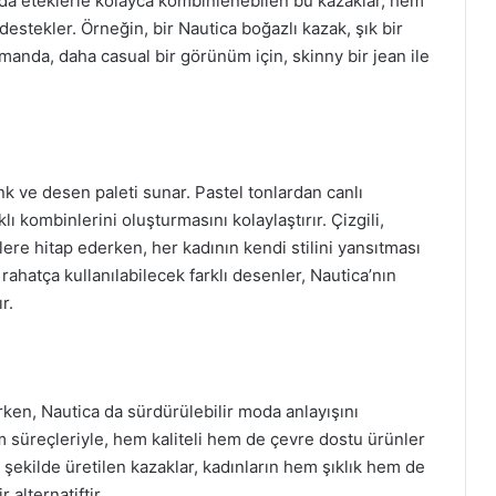
 da eteklerle kolayca kombinlenebilen bu kazaklar, hem
destekler. Örneğin, bir Nautica boğazlı kazak, şık bir
anda, daha casual bir görünüm için, skinny bir jean ile
nk ve desen paleti sunar. Pastel tonlardan canlı
ı kombinlerini oluşturmasını kolaylaştırır. Çizgili,
lere hitap ederken, her kadının kendi stilini yansıtması
a rahatça kullanılabilecek farklı desenler, Nautica’nın
r.
arken, Nautica da sürdürülebilir moda anlayışını
 süreçleriyle, hem kaliteli hem de çevre dostu ürünler
 şekilde üretilen kazaklar, kadınların hem şıklık hem de
 alternatiftir.