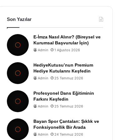
Son Yazılar
E-İmza Nasıl Alınır? (Bireysel ve
Kurumsal Başvurular İçin)
Admin
1 Ağustos 2026
HediyeKutusu’nun Premium
Hediye Kutularını Keşfedin
Admin
25 Temmuz 2026
Profesyonel Dans Eğitiminin
Farkını Keşfedin
Admin
25 Temmuz 2026
Bayan Spor Çantaları: Şıklık ve
Fonksiyonellik Bir Arada
Admin
24 Temmuz 2026