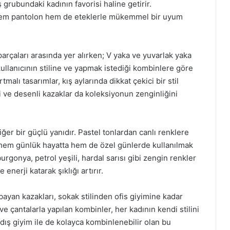
grubundaki kadının favorisi haline getirir.
 hem pantolon hem de eteklerle mükemmel bir uyum
parçaları arasında yer alırken; V yaka ve yuvarlak yaka
kullanıcının stiline ve yapmak istediği kombinlere göre
tmalı tasarımlar, kış aylarında dikkat çekici bir stil
li ve desenli kazaklar da koleksiyonun zenginliğini
er bir güçlü yanıdır. Pastel tonlardan canlı renklere
, hem günlük hayatta hem de özel günlerde kullanılmak
urgonya, petrol yeşili, hardal sarısı gibi zengin renkler
 enerji katarak şıklığı artırır.
yan kazakları, sokak stilinden ofis giyimine kadar
 ve çantalarla yapılan kombinler, her kadının kendi stilini
 dış giyim ile de kolayca kombinlenebilir olan bu