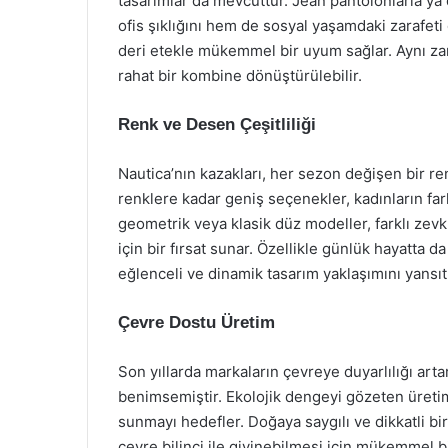
tasarımlar da mevcuttur. Jean pantolonlarla ya
ofis şıklığını hem de sosyal yaşamdaki zarafeti 
deri etekle mükemmel bir uyum sağlar. Aynı zam
rahat bir kombine dönüştürülebilir.
Renk ve Desen Çeşitliliği
Nautica’nın kazakları, her sezon değişen bir re
renklere kadar geniş seçenekler, kadınların farkl
geometrik veya klasik düz modeller, farklı zevk
için bir fırsat sunar. Özellikle günlük hayatta d
eğlenceli ve dinamik tasarım yaklaşımını yansıtı
Çevre Dostu Üretim
Son yıllarda markaların çevreye duyarlılığı art
benimsemiştir. Ekolojik dengeyi gözeten üretim
sunmayı hedefler. Doğaya saygılı ve dikkatli bir
çevre bilinci ile giyinebilmesi için mükemmel bir