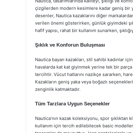
Nautica, tasarımlarında kaliteyi, şıklığı ve konf
çizgilerden modern kesimlere kadar geniş bir 
desenler, Nautica kazaklarını diğer markalardan
verilen önemi gösterirken, günlük giyimdeki şı
hafif yapısı, rahat bir kullanım sunarken, şıklığ
Şıklık ve Konforun Buluşması
Nautica bayan kazakları, stil sahibi kadınlar içi
havalarda kat kat giyinmek yerine tek bir parça
tercihtir. Vücut hatlarını nazikçe sararken, hare
Kazakların geniş yaka veya boğazlı seçenekleri, 
zenginlik katmaktadır.
Tüm Tarzlara Uygun Seçenekler
Nautica’nın kazak koleksiyonu, spor şıklıktan k
kullanım için tercih edilebilecek basic modelleri