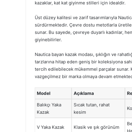
kazaklar, kat kat giyinme stilleri için idealdir.
Üst düzey kalitesi ve zarif tasarımlarıyla Nautic
sürdürmektedir. Çevre dostu metotlarla üretilen
sunar. Bu sayede, çevreye duyarlı kadınlar, h
giyinebilirler.
Nautica bayan kazak modası, şıklığın ve rahatlığ
tarzlarına hitap eden geniş bir koleksiyona sa
tercih edilebilecek mükemmel parçalar sunar. Ka
vazgeçilmez bir marka olmaya devam etmekted
Model
Açıklama
Re
Balıkçı Yaka
Sıcak tutan, rahat
Ko
Kazak
kesim
Be
V Yaka Kazak
Klasik ve şık görünüm
Ha