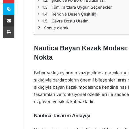
Şıklık ve Konforun Buluşması
Skype
Tüm Tarzlara Uygun Seçenekler
Renk ve Desen Çeşitliliği
E-Posta ile paylaş
Çevre Dostu Üretim
Yazdır
Sonuç olarak
Nautica Bayan Kazak Modası: Ş
Nokta
Bahar ve kış aylarının vazgeçilmez parçalarınd
şıklığıyla gardıropların önemli bileşenleri arasın
şıklığıyla bayan kazak modasında kendine has b
tasarımları ve fonksiyonel özellikleri ile sadec
özgüven ve şıklık katmaktadır.
Nautica Tasarım Anlayışı