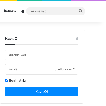
Sitemap
Arama
İletişim
yap
...
Kayıt Ol
Unuttunuz mu?
Beni hatırla
Kayıt Ol