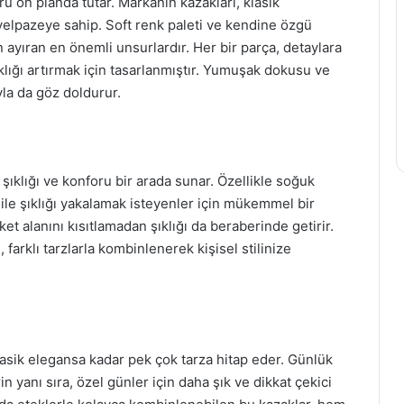
oru ön planda tutar. Markanın kazakları, klasik
yelpazeye sahip. Soft renk paleti ve kendine özgü
 ayıran en önemli unsurlardır. Her bir parça, detaylara
klığı artırmak için tasarlanmıştır. Yumuşak dokusu ve
ıyla da göz doldurur.
n şıklığı ve konforu bir arada sunar. Özellikle soğuk
 ile şıklığı yakalamak isteyenler için mükemmel bir
ket alanını kısıtlamadan şıklığı da beraberinde getirir.
farklı tarzlarla kombinlenerek kişisel stilinize
lasik elegansa kadar pek çok tarza hitap eder. Günlük
n yanı sıra, özel günler için daha şık ve dikkat çekici