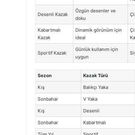
Özgün desenler ve
Desenli Kazak
Çi
doku
Kabartmalı
Dinamik görünüm için
Çi
Kazak
ideal
Ka
Günlük kullanım için
Sportif Kazak
Si
uygun
Sezon
Kazak Türü
Kış
Balıkçı Yaka
Sonbahar
V Yaka
Kış
Desenli
Sonbahar
Kabartmalı
Tüm Yıl
Sportif