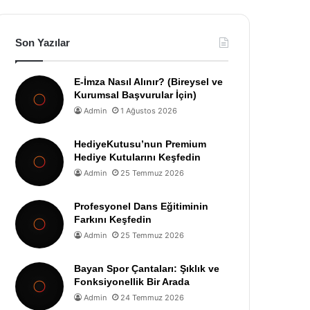
Son Yazılar
E-İmza Nasıl Alınır? (Bireysel ve
Kurumsal Başvurular İçin)
Admin
1 Ağustos 2026
HediyeKutusu’nun Premium
Hediye Kutularını Keşfedin
Admin
25 Temmuz 2026
Profesyonel Dans Eğitiminin
Farkını Keşfedin
Admin
25 Temmuz 2026
Bayan Spor Çantaları: Şıklık ve
Fonksiyonellik Bir Arada
Admin
24 Temmuz 2026