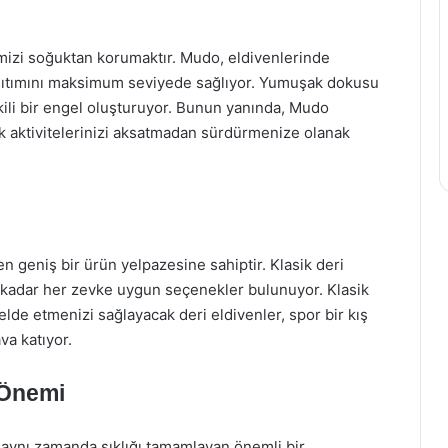
rimizi soğuktan korumaktır. Mudo, eldivenlerinde
yalıtımını maksimum seviyede sağlıyor. Yumuşak dokusu
tkili bir engel oluşturuyor. Bunun yanında, Mudo
ük aktivitelerinizi aksatmadan sürdürmenize olanak
en geniş bir ürün yelpazesine sahiptir. Klasik deri
e kadar her zevke uygun seçenekler bulunuyor. Klasik
lde etmenizi sağlayacak deri eldivenler, spor bir kış
va katıyor.
 Önemi
, aynı zamanda şıklığı tamamlayan önemli bir