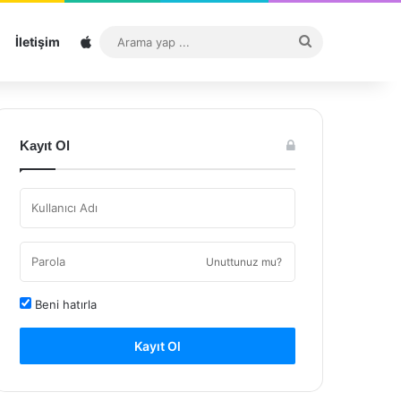
Sitemap
Arama
İletişim
yap
...
Kayıt Ol
Unuttunuz mu?
Beni hatırla
Kayıt Ol