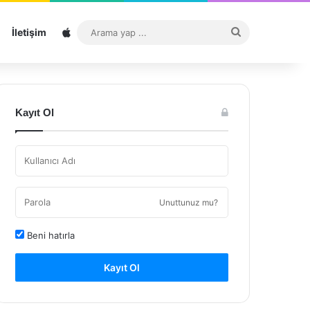
Sitemap
Arama
İletişim
yap
...
Kayıt Ol
Unuttunuz mu?
Beni hatırla
Kayıt Ol