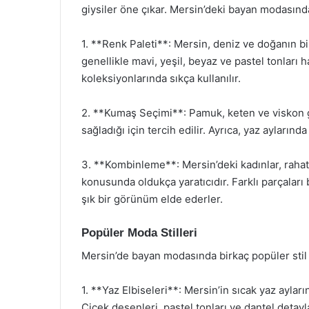
giysiler öne çıkar. Mersin’deki bayan modasında 
1. **Renk Paleti**: Mersin, deniz ve doğanın bi
genellikle mavi, yeşil, beyaz ve pastel tonları
koleksiyonlarında sıkça kullanılır.
2. **Kumaş Seçimi**: Pamuk, keten ve viskon gi
sağladığı için tercih edilir. Ayrıca, yaz aylarında
3. **Kombinleme**: Mersin’deki kadınlar, raha
konusunda oldukça yaratıcıdır. Farklı parçalar
şık bir görünüm elde ederler.
Popüler Moda Stilleri
Mersin’de bayan modasında birkaç popüler stil
1. **Yaz Elbiseleri**: Mersin’in sıcak yaz ayları
Çiçek desenleri, pastel tonları ve dantel detayl