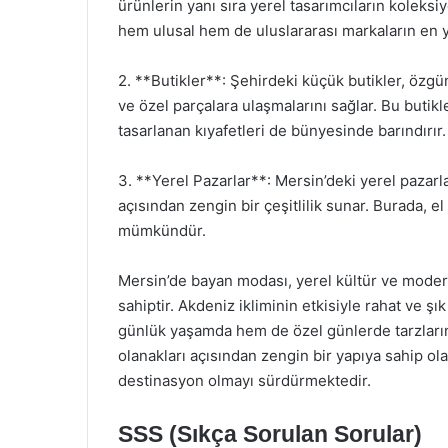
ürünlerin yanı sıra yerel tasarımcıların koleksi
hem ulusal hem de uluslararası markaların en ye
2. **Butikler**: Şehirdeki küçük butikler, özgün
ve özel parçalara ulaşmalarını sağlar. Bu butikle
tasarlanan kıyafetleri de bünyesinde barındırır.
3. **Yerel Pazarlar**: Mersin’deki yerel paza
açısından zengin bir çeşitlilik sunar. Burada, e
mümkündür.
Mersin’de bayan modası, yerel kültür ve modern
sahiptir. Akdeniz ikliminin etkisiyle rahat ve şı
günlük yaşamda hem de özel günlerde tarzlarını
olanakları açısından zengin bir yapıya sahip ol
destinasyon olmayı sürdürmektedir.
SSS (Sıkça Sorulan Sorular)