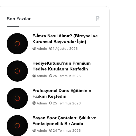
Son Yazılar
E-İmza Nasıl Alınır? (Bireysel ve
Kurumsal Başvurular İçin)
Admin
1 Ağustos 2026
HediyeKutusu’nun Premium
Hediye Kutularını Keşfedin
Admin
25 Temmuz 2026
Profesyonel Dans Eğitiminin
Farkını Keşfedin
Admin
25 Temmuz 2026
Bayan Spor Çantaları: Şıklık ve
Fonksiyonellik Bir Arada
Admin
24 Temmuz 2026