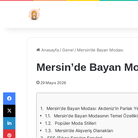
Anasayfa
/
Genel
/
Mersin’de Bayan Modası
Mersin’de Bayan M
29 Mayıs 2026
Facebook
X
Mersin'de Bayan Modası: Akdeniz'in Parlak Yıl
Mersin'de Bayan Modasının Temel Özellikl
LinkedIn
Popüler Moda Stilleri
Pinterest
Mersin’de Alışveriş Olanakları
SSS (Sıkça Sorulan Sorular)