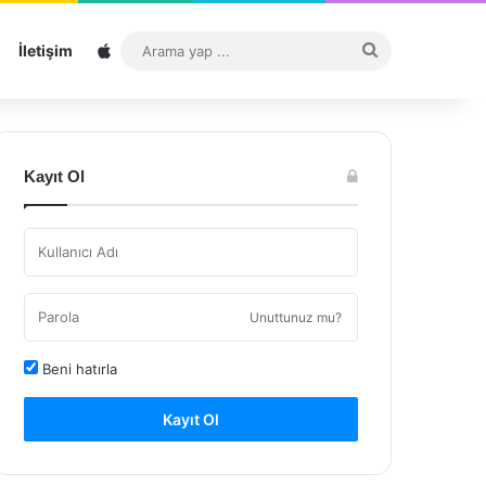
Sitemap
Arama
İletişim
yap
...
Kayıt Ol
Unuttunuz mu?
Beni hatırla
Kayıt Ol