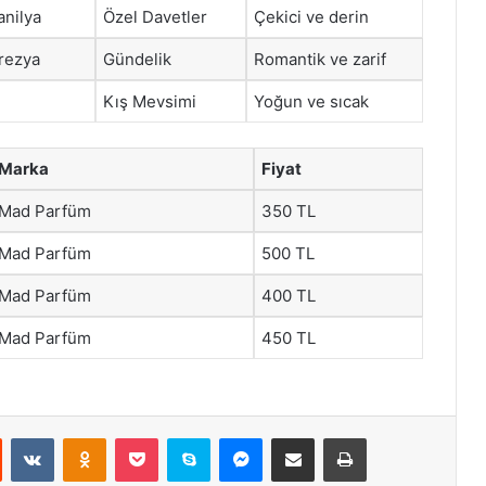
anilya
Özel Davetler
Çekici ve derin
rezya
Gündelik
Romantik ve zarif
Kış Mevsimi
Yoğun ve sıcak
Marka
Fiyat
Mad Parfüm
350 TL
Mad Parfüm
500 TL
Mad Parfüm
400 TL
Mad Parfüm
450 TL
st
Reddit
VKontakte
Odnoklassniki
Pocket
Skype
Messenger
E-Posta ile paylaş
Yazdır