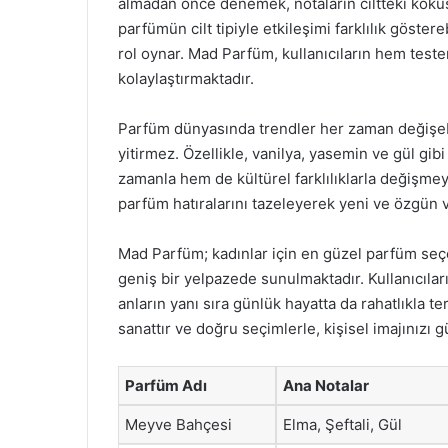
almadan önce denemek, notaların ciltteki kokus
parfümün cilt tipiyle etkileşimi farklılık göster
rol oynar. Mad Parfüm, kullanıcıların hem tes
kolaylaştırmaktadır.
Parfüm dünyasında trendler her zaman değişeb
yitirmez. Özellikle, vanilya, yasemin ve gül gib
zamanla hem de kültürel farklılıklarla değişme
parfüm hatıralarını tazeleyerek yeni ve özgün ve
Mad Parfüm; kadınlar için en güzel parfüm seçe
geniş bir yelpazede sunulmaktadır. Kullanıcılar
anların yanı sıra günlük hayatta da rahatlıkla t
sanattır ve doğru seçimlerle, kişisel imajınızı g
Parfüm Adı
Ana Notalar
Meyve Bahçesi
Elma, Şeftali, Gül