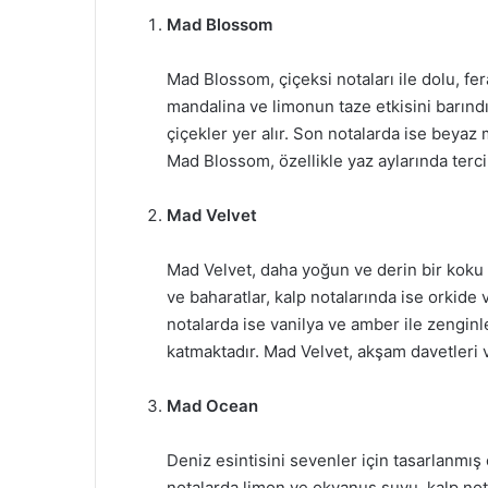
Mad Blossom
Mad Blossom, çiçeksi notaları ile dolu, fe
mandalina ve limonun taze etkisini barındır
çiçekler yer alır. Son notalarda ise beyaz 
Mad Blossom, özellikle yaz aylarında terci
Mad Velvet
Mad Velvet, daha yoğun ve derin bir koku ar
ve baharatlar, kalp notalarında ise orkide 
notalarda ise vanilya ve amber ile zengin
katmaktadır. Mad Velvet, akşam davetleri 
Mad Ocean
Deniz esintisini sevenler için tasarlanmış
notalarda limon ve okyanus suyu, kalp notal