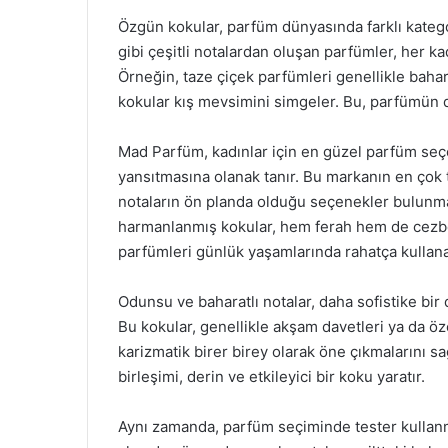
Özgün kokular, parfüm dünyasında farklı katego
gibi çeşitli notalardan oluşan parfümler, her kad
Örneğin, taze çiçek parfümleri genellikle bahar
kokular kış mevsimini simgeler. Bu, parfümün d
Mad Parfüm, kadınlar için en güzel parfüm seçen
yansıtmasına olanak tanır. Bu markanın en çok 
notaların ön planda olduğu seçenekler bulunmak
harmanlanmış kokular, hem ferah hem de cezbetic
parfümleri günlük yaşamlarında rahatça kullanab
Odunsu ve baharatlı notalar, daha sofistike bir d
Bu kokular, genellikle akşam davetleri ya da öze
karizmatik birer birey olarak öne çıkmalarını s
birleşimi, derin ve etkileyici bir koku yaratır.
Aynı zamanda, parfüm seçiminde tester kullanm