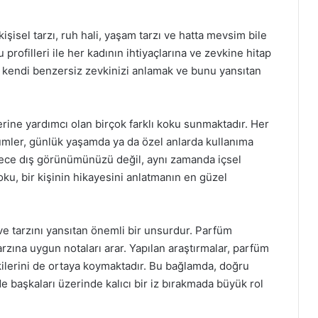
kişisel tarzı, ruh hali, yaşam tarzı ve hatta mevsim bile
 profilleri ile her kadının ihtiyaçlarına ve zevkine hitap
, kendi benzersiz zevkinizi anlamak ve bunu yansıtan
rine yardımcı olan birçok farklı koku sunmaktadır. Her
rfümler, günlük yaşamda ya da özel anlarda kullanıma
ece dış görünümünüzü değil, aynı zamanda içsel
oku, bir kişinin hikayesini anlatmanın en güzel
i ve tarzını yansıtan önemli bir unsurdur. Parfüm
zına uygun notaları arar. Yapılan araştırmalar, parfüm
kilerini de ortaya koymaktadır. Bu bağlamda, doğru
aşkaları üzerinde kalıcı bir iz bırakmada büyük rol