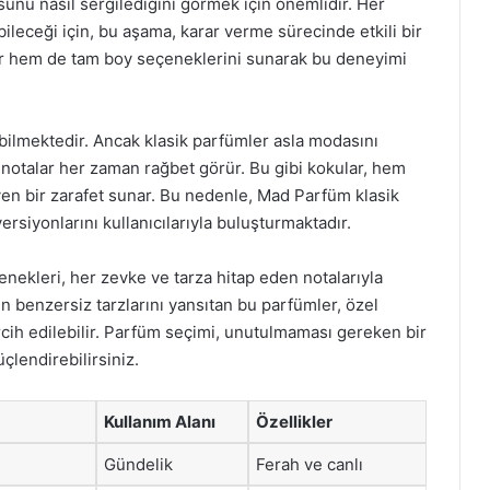
unu nasıl sergilediğini görmek için önemlidir. Her
ebileceği için, bu aşama, karar verme sürecinde etkili bir
ter hem de tam boy seçeneklerini sunarak bu deneyimi
ilmektedir. Ancak klasik parfümler asla modasını
i notalar her zaman rağbet görür. Bu gibi kokular, hem
yen bir zarafet sunar. Bu nedenle, Mad Parfüm klasik
rsiyonlarını kullanıcılarıyla buluşturmaktadır.
nekleri, her zevke ve tarza hitap eden notalarıyla
ın benzersiz tarzlarını yansıtan bu parfümler, özel
ercih edilebilir. Parfüm seçimi, unutulmaması gereken bir
üçlendirebilirsiniz.
Kullanım Alanı
Özellikler
Gündelik
Ferah ve canlı