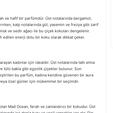
rah ve hafif bir parfümdür. Üst notalarında bergamot,
ırken, kalp notalarında gül, yasemin ve frezya gibi zarif
misk ve sedir ağacı ile bu çiçek kokuları dengelenir.
h edilen enerji dolu bir koku olarak dikkat çeker.
ayan kadınlar için idealdir. Üst notalarında tatlı elma
ve tülü bakla gibi egzotik çiçekler bulunur. Son
leştirilen bu parfüm, kadına kendine güvenen bir aura
veya özel günler için mükemmel bir seçimdir.
 olan Mad Ocean, ferah ve canlandırıcı bir kokudur. Üst
arında ise deniz tuzu ve yeşil yapraklar yer alır. Dip