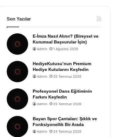
Son Yazılar
E-İmza Nasıl Alınır? (Bireysel ve
Kurumsal Başvurular İçin)
Admin
1 Ağustos 2026
HediyeKutusu’nun Premium
Hediye Kutularını Keşfedin
Admin
25 Temmuz 2026
Profesyonel Dans Eğitiminin
Farkını Keşfedin
Admin
25 Temmuz 2026
Bayan Spor Çantaları: Şıklık ve
Fonksiyonellik Bir Arada
Admin
24 Temmuz 2026