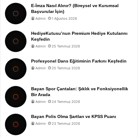
E-İmza Nasıl Alınır? (Bireysel ve Kurumsal
Başvurular İçin)
Admin
1 Ağustos 2026
HediyeKutusu’nun Premium Hediye Kutularını
Keşfedin
Admin
25 Temmuz 2026
Profesyonel Dans Eğitiminin Farkını Keşfedin
Admin
25 Temmuz 2026
Bayan Spor Çantaları: Şıklık ve Fonksiyonellik
Bir Arada
Admin
24 Temmuz 2026
Bayan Polis Olma Şartları ve KPSS Puanı
Admin
23 Temmuz 2026