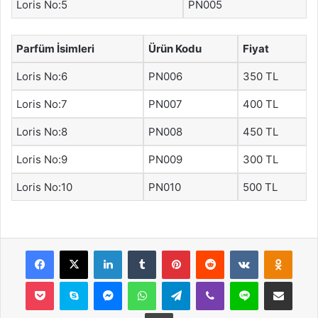
Loris No:5
PN005
Parfüm İsimleri
Ürün Kodu
Fiyat
Loris No:6
PN006
350 TL
Loris No:7
PN007
400 TL
Loris No:8
PN008
450 TL
Loris No:9
PN009
300 TL
Loris No:10
PN010
500 TL
Facebook
X
LinkedIn
Tumblr
Pinterest
Reddit
VKontakte
Odnok
Pocket
Skype
Messenger
WhatsApp
Telegram
Viber
Line
E-Posta ile payla
Yazdır