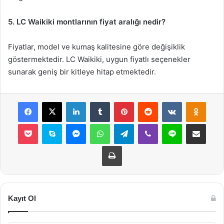
5. LC Waikiki montlarının fiyat aralığı nedir?
Fiyatlar, model ve kumaş kalitesine göre değişiklik
göstermektedir. LC Waikiki, uygun fiyatlı seçenekler
sunarak geniş bir kitleye hitap etmektedir.
Facebook
X
LinkedIn
Tumblr
Pinterest
Reddit
VKontakte
Odnok
Pocket
Skype
Messenger
WhatsApp
Telegram
Viber
Line
E-Posta ile payla
Yazdır
Kayıt Ol