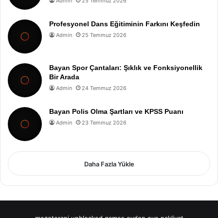
Admin
25 Temmuz 2026
Profesyonel Dans Eğitiminin Farkını Keşfedin
Admin
25 Temmuz 2026
Bayan Spor Çantaları: Şıklık ve Fonksiyonellik
Bir Arada
Admin
24 Temmuz 2026
Bayan Polis Olma Şartları ve KPSS Puanı
Admin
23 Temmuz 2026
Daha Fazla Yükle
mezoterapi
unblocked games
evden eve nakliyat