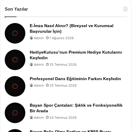
Son Yazılar
E-İmza Nasıl Alınır? (Bireysel ve Kurumsal
Başvurular İçin)
Admin
1 Ağustos 2026
HediyeKutusu’nun Premium Hediye Kutularını
Keşfedin
Admin
25 Temmuz 2026
Profesyonel Dans Eğitiminin Farkını Keşfedin
Admin
25 Temmuz 2026
Bayan Spor Çantaları: Şıklık ve Fonksiyonellik
Bir Arada
Admin
24 Temmuz 2026
Bayan Polis Olma Şartları ve KPSS Puanı