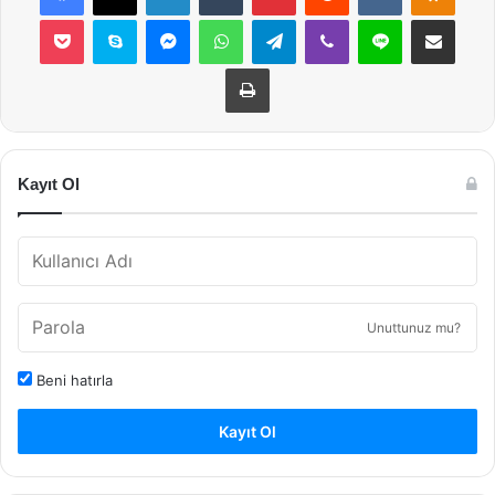
Pocket
Skype
Messenger
WhatsApp
Telegram
Viber
Line
E-Posta ile payla
Yazdır
Kayıt Ol
Unuttunuz mu?
Beni hatırla
Kayıt Ol