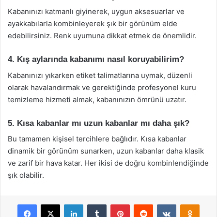
Kabanınızı katmanlı giyinerek, uygun aksesuarlar ve
ayakkabılarla kombinleyerek şık bir görünüm elde
edebilirsiniz. Renk uyumuna dikkat etmek de önemlidir.
4. Kış aylarında kabanımı nasıl koruyabilirim?
Kabanınızı yıkarken etiket talimatlarına uymak, düzenli
olarak havalandırmak ve gerektiğinde profesyonel kuru
temizleme hizmeti almak, kabanınızın ömrünü uzatır.
5. Kısa kabanlar mı uzun kabanlar mı daha şık?
Bu tamamen kişisel tercihlere bağlıdır. Kısa kabanlar
dinamik bir görünüm sunarken, uzun kabanlar daha klasik
ve zarif bir hava katar. Her ikisi de doğru kombinlendiğinde
şık olabilir.
Facebook
X
LinkedIn
Tumblr
Pinterest
Reddit
VKontakte
Odnok