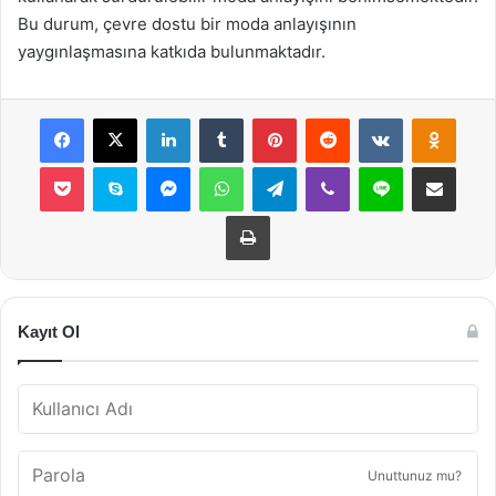
Bu durum, çevre dostu bir moda anlayışının
yaygınlaşmasına katkıda bulunmaktadır.
Facebook
X
LinkedIn
Tumblr
Pinterest
Reddit
VKontakte
Odnok
Pocket
Skype
Messenger
WhatsApp
Telegram
Viber
Line
E-Posta ile payla
Yazdır
Kayıt Ol
Unuttunuz mu?