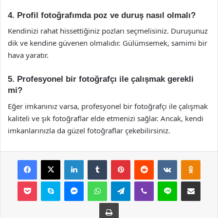
4. Profil fotoğrafımda poz ve duruş nasıl olmalı?
Kendinizi rahat hissettiğiniz pozları seçmelisiniz. Duruşunuz
dik ve kendine güvenen olmalıdır. Gülümsemek, samimi bir
hava yaratır.
5. Profesyonel bir fotoğrafçı ile çalışmak gerekli
mi?
Eğer imkanınız varsa, profesyonel bir fotoğrafçı ile çalışmak
kaliteli ve şık fotoğraflar elde etmenizi sağlar. Ancak, kendi
imkanlarınızla da güzel fotoğraflar çekebilirsiniz.
Facebook
X
LinkedIn
Tumblr
Pinterest
Reddit
VKontakte
Odnok
Pocket
Skype
Messenger
WhatsApp
Telegram
Viber
Line
E-Posta ile payla
Yazdır