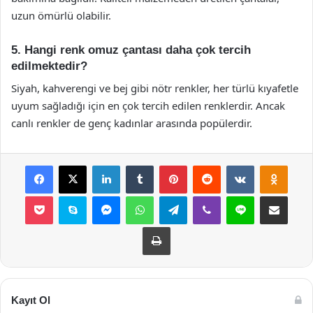
uzun ömürlü olabilir.
5. Hangi renk omuz çantası daha çok tercih
edilmektedir?
Siyah, kahverengi ve bej gibi nötr renkler, her türlü kıyafetle
uyum sağladığı için en çok tercih edilen renklerdir. Ancak
canlı renkler de genç kadınlar arasında popülerdir.
Facebook
X
LinkedIn
Tumblr
Pinterest
Reddit
VKontakte
Odnok
Pocket
Skype
Messenger
WhatsApp
Telegram
Viber
Line
E-Posta ile payla
Yazdır
Kayıt Ol